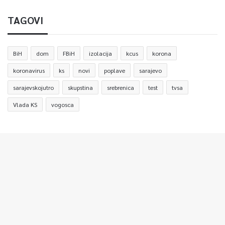
TAGOVI
BiH
dom
FBiH
izolacija
kcus
korona
koronavirus
ks
novi
poplave
sarajevo
sarajevskojutro
skupstina
srebrenica
test
tvsa
Vlada KS
vogosca