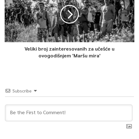
da podrži ovaj projekat i ponudi nešto ljudima koji dolaze, da
im pokaže historiju ovog grada i države”, pojasnio je
Radovanović.
Direktorica Muzeja Sarajeva Alma Leka izjavila je da je Muzej
danas otvoren za sve posjetitelje jer se obilježava dan koji je
Veliki broj zainteresovanih za učešće u
značajan ne samo za Muzej nego i za Sarajevo.
ovogodišnjem 'Maršu mira'
“Jako je bitno obilježavati ove datume, kada je u pitanju
turistička ponuda, privlačenje posjetilaca, posebno za nas
Muzej. Dio Muzeja posvećen je ‘sarajevskom atentatu’ i
Subscribe
predstavlja cjelinu od pet objekata koji pripadaju Muzeju.
Turisti su jako zainteresovani. Mi se nalazimo na historijskom
mjestu, ovo je historijska lokacija”, kazala je Leka.
Podsjetila je da je zbog koronavirusa bio i manji broj turista.