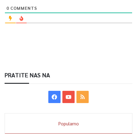
“Turisti se polako vraćaju u grad, život se polako vraća u
0
COMMENTS
Sarajevo i ovo je idealna prilika da na ovako simboličan način
obilježimo početak turističke sezone”, dodala je Leka.
Ulaz u Muzej Sarajevo 1878.-1918. slobodan je za posjetitelje.
0
Article Rating
PRATITE NAS NA
Popularno