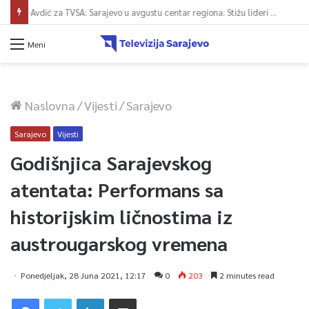
Avdić za TVSA: Sarajevo u avgustu centar regiona: Stižu lideri evropskih gradova
Meni
Naslovna
/
Vijesti
/
Sarajevo
Sarajevo
Vijesti
Godišnjica Sarajevskog
atentata: Performans sa
historijskim ličnostima iz
austrougarskog vremena
Ponedjeljak, 28 Juna 2021, 12:17
0
203
2 minutes read