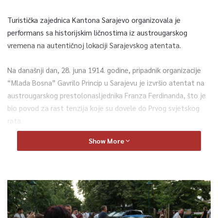
Turistička zajednica Kantona Sarajevo organizovala je
performans sa historijskim ličnostima iz austrougarskog
vremena na autentičnoj lokaciji Sarajevskog atentata.
Na današnji dan, 28. juna 1914. godine, pripadnik organizacije
“Mlada Bosna” Gavrilo Princip u Sarajevu je izvršio atentat na
austrougarskog prestolonasljednika Franza Ferdinanda, što je
bio povod za rast tenzija koje su dovele do Prvog svjetskog
rata.
Show More
Pažnju građana izazvao je i performans sa historijskim
ličnostima. Mladi glumci utjelovili su Franza Ferdinanda, Sophie
Chotek i Gavrila Principa.
Deni Mešić u ulozi Gavrila Principa, izjavio je da je ovo
promocija naše historije i kulture.