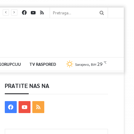
℃
29
 KORUPCIJU
TV RASPORED
Sarajevo, BiH
PRATITE NAS NA