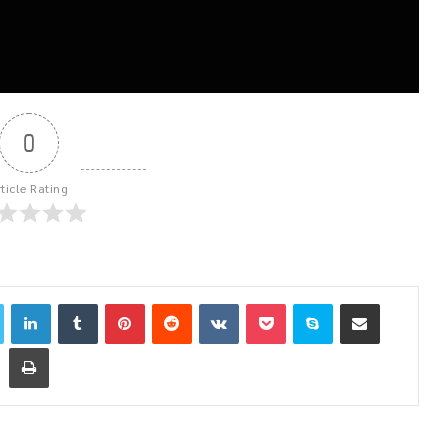
0
rticle Rating