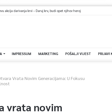
dehidracije i pregrijavanja: Odrasli jedna čaša vode na sat vremena
A
IMPRESSUM
MARKETING
POŠALJI VIJEST
PRIJAVI
Otvara Vrata Novim Generacijama: U Fokusu
lnost
a vrata novim