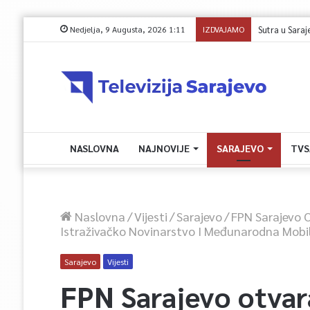
Nedjelja, 9 Augusta, 2026 1:11
IZDVAJAMO
Sprječavanje 
NASLOVNA
NAJNOVIJE
SARAJEVO
TVS
Naslovna
/
Vijesti
/
Sarajevo
/
FPN Sarajevo 
Istraživačko Novinarstvo I Međunarodna Mobi
Sarajevo
Vijesti
FPN Sarajevo otvar