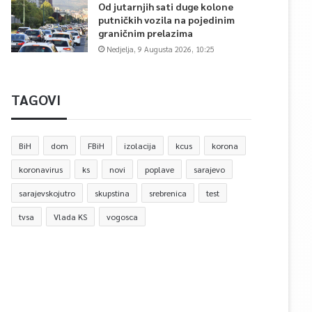
Od jutarnjih sati duge kolone
putničkih vozila na pojedinim
graničnim prelazima
Nedjelja, 9 Augusta 2026, 10:25
TAGOVI
BiH
dom
FBiH
izolacija
kcus
korona
koronavirus
ks
novi
poplave
sarajevo
sarajevskojutro
skupstina
srebrenica
test
tvsa
Vlada KS
vogosca