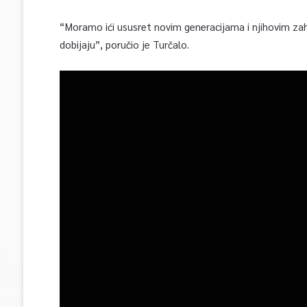
“Moramo ići ususret novim generacijama i njihovim zah
dobijaju”, poručio je Turčalo.