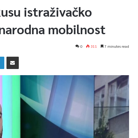
usu istraživačko
unarodna mobilnost
0
311
7 minutes read