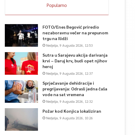
Popularno
FOTO/Enes Begović priredio
nezaboravnu večer na prepunom
trgu na Ilidži
Nedjelja, 9 Augusta 2026, 12:53
Sutra u Sarajevu akcija darivanja
krvi – Daruj krv, budi opet njihov
heroj
Nedjelja, 9 Augusta 2026, 12:37
Sprječavanje dehidracije i
pregrijavanja: Odrasli jedna čaša
vode na sat vremena
Nedjelja, 9 Augusta 2026, 12:32
Požar kod Konjica lokaliziran
Nedjelja, 9 Augusta 2026, 10:26