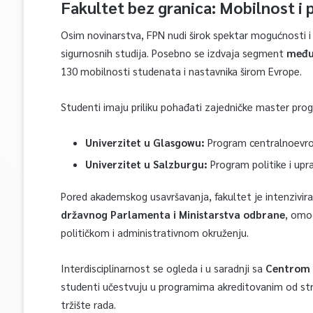
Fakultet bez granica: Mobilnost i 
Osim novinarstva, FPN nudi širok spektar mogućnosti i 
sigurnosnih studija. Posebno se izdvaja segment
među
130 mobilnosti studenata i nastavnika širom Evrope.
Studenti imaju priliku pohađati zajedničke master pro
Univerzitet u Glasgowu:
Program centralnoevrops
Univerzitet u Salzburgu:
Program politike i upra
Pored akademskog usavršavanja, fakultet je intenzivir
državnog Parlamenta i Ministarstva odbrane
, omo
političkom i administrativnom okruženju.
Interdisciplinarnost se ogleda i u saradnji sa
Centrom 
studenti učestvuju u programima akreditovanim od str
tržište rada.