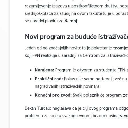
razumijevanje izazova u postkonfliktnom društvu pop
srednjoškolaca za studij na ovom fakultetu je u porast
se naredni planira za
6. maj
.
Novi program za buduće istraživač
Jedan od najznačajnijih noviteta je pokretanje
tromje
koji FPN realizuje u saradnji sa Centrom za istraživačk
Namjena:
Program je otvoren za studente FPN-a, 
Praktični rad:
Fokus nije samo na teoriji, već n
nagrađivanih istraživačkih novinara.
Konačni proizvod:
Svaki polaznik će program zavr
Dekan Turčalo naglašava da je cilj ovog programa odgo
problema za koje u svakodnevnom, brzom novinarstv