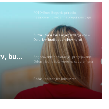
FOTO/Enes Begović priredio
nezaboravnu večer na prepunom trgu
na Ilidži
Sutra u Sarajevu akcija darivanja krvi –
Daruj krv, budi opet njihov heroj
Sprječavanje dehidracije i pregrijavanja:
rv, budi
Odrasli jedna čaša vode na sat vremena
e i
Požar kod Konjica lokaliziran
edna
na