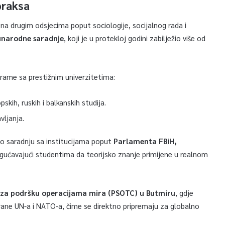
praksa
na drugim odsjecima poput sociologije, socijalnog rada i
narodne saradnje
, koji je u protekloj godini zabilježio više od
grame sa prestižnim univerzitetima:
kih, ruskih i balkanskih studija.
vljanja.
ao saradnju sa institucijama poput
Parlamenta FBiH,
gućavajući studentima da teorijsko znanje primijene u realnom
za podršku operacijama mira (PSOTC) u Butmiru
, gdje
ane UN-a i NATO-a, čime se direktno pripremaju za globalno