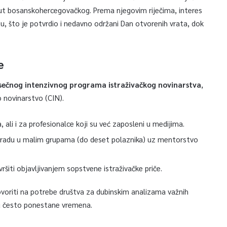
ut bosanskohercegovačkog. Prema njegovim riječima, interes
u, što je potvrdio i nedavno održani Dan otvorenih vrata, dok
e
sečnog intenzivnog programa istraživačkog novinarstva
,
o novinarstvo (CIN).
ali i za profesionalce koji su već zaposleni u medijima.
a radu u malim grupama (do deset polaznika) uz mentorstvo
šiti objavljivanjem sopstvene istraživačke priče.
voriti na potrebe društva za dubinskim analizama važnih
u često ponestane vremena.