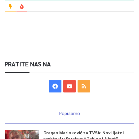
PRATITE NAS NA
Popularno
Dragan Marinković za TVSA: Novi ljetni
spektakl u Sarajevu “Tabia at Night”