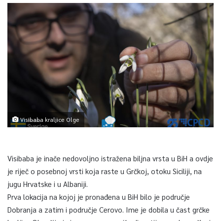
Visibaba kraljice Olge
Visibaba je inače nedovoljno istražena biljna vrsta u BiH a ovdje
je riječ o posebnoj vrsti koja raste u Grčkoj, otoku Siciliji, na
jugu Hrvatske i u Albaniji.
Prva lokacija na kojoj je pronađena u BiH bilo je područje
Dobranja a zatim i područje Cerovo. Ime je dobila u čast grčke