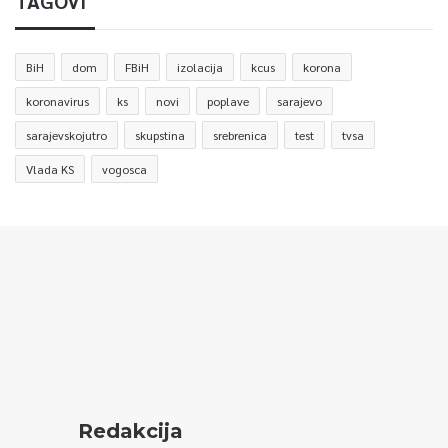
TAGOVI
BiH
dom
FBiH
izolacija
kcus
korona
koronavirus
ks
novi
poplave
sarajevo
sarajevskojutro
skupstina
srebrenica
test
tvsa
Vlada KS
vogosca
Redakcija