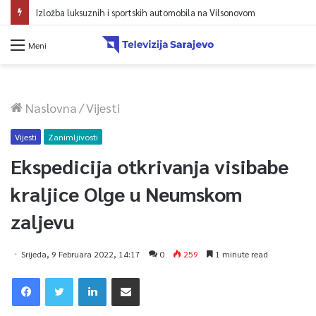
Izložba luksuznih i sportskih automobila na Vilsonovom
Meni
Naslovna
/
Vijesti
Vijesti
Zanimljivosti
Ekspedicija otkrivanja visibabe
kraljice Olge u Neumskom
zaljevu
Srijeda, 9 Februara 2022, 14:17
0
259
1 minute read