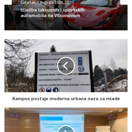
Četvrtak, 6 Augusta 2026, 21:03
Izložba luksuznih i sportskih
automobila na Vilsonovom
Visibaba kraljice Olge
Ova informacija je važna jer radi se o prvoj
inventarizaciji i
georeferenciranju visibabe kraljice Olge, čime CPCD uz
saradnju sa istraživačima značajno doprinosi očuvanju
biodiverziteta, prirodne i kulturne baštine, saopćeno je iz
Centra za promociju civilnog društva.
Kampus postaje moderna urbana oaza za mlade
0
Article Rating