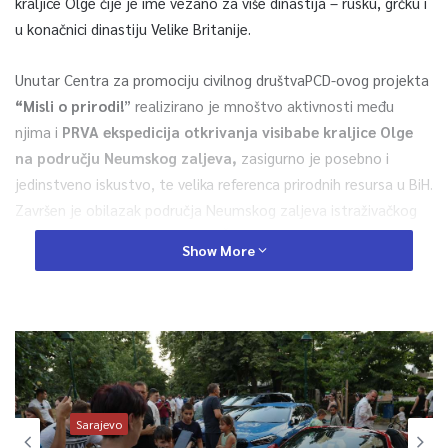
kraljice Olge čije je ime vezano za više dinastija – rusku, grčku i
u konačnici dinastiju Velike Britanije.
Unutar Centra za promociju civilnog društvaPCD-ovog projekta
“Misli o prirodi!
” realizirano je mnoštvo aktivnosti među
njima i
PRVA ekspedicija otkrivanja visibabe kraljice Olge
na području Neumskog zaljeva,
zasigurno je posebno i
jedinstveno iskustvo, te velika referenca prirodnih resursa u BiH.
Završen je obilazak područja Neumskog zaljeva istraživačkog
tim CPCD-a koji su činili Elvedin Šabanović, magistar bioloških
Show More
nauka i Bariša Ilić iz Ornitološkog društva “Brkata sjenica” iz
Metkovića.
Sarajevo