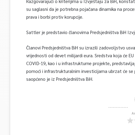
Razgovarajući o kriterijima u Izvještaju za BiH, konsta
su saglasni da je potrebna pojačana dinamika na proc
prava i borbi protiv korupcije.
Sattler je predstavio članovima Predsjedništva BiH Izvj
Članovi Predsjedništva BiH su izrazili zadovoljstvo us
vrijednosti od devet milijardi eura. Sredstva koja će E
COVID-19, kao i u infrastrukturne projekte, predstavlj
pomoći i infrastrukturalnim investicijama ubrzat će se
saopćeno je iz Predsjedništva BiH.
A