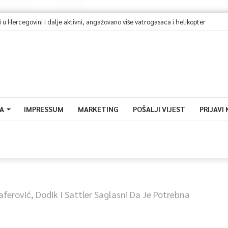
 Hercegovini i dalje aktivni, angažovano više vatrogasaca i helikopter
A
IMPRESSUM
MARKETING
POŠALJI VIJEST
PRIJAVI
aferović, Dodik I Sattler Saglasni Da Je Potrebna