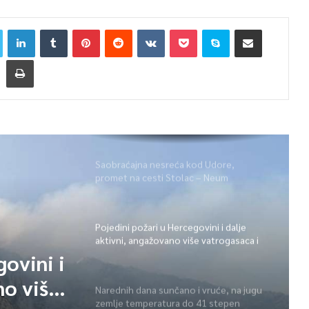
Saobraćajna nesreća kod Udore,
promet na cesti Stolac – Neum
potpuno obustavljen
Pojedini požari u Hercegovini i dalje
aktivni, angažovano više vatrogasaca i
helikopter
govini i
no više
Narednih dana sunčano i vruće, na jugu
zemlje temperatura do 41 stepen