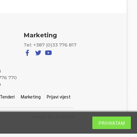
Marketing
Tel: +387 (0)33 776 817
8
 776 770
a
Tenderi
Marketing
Prijavi vijest
design by: studis.ba
PRIHVATAM