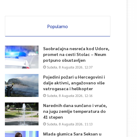
Popularno
Saobraćajna nesreća kod Udore,
promet na cesti Stolac – Neum
potpuno obustavljen
Subota, 8 Augusta 2026, 12:37
Pojedini požari u Hercegovini i
dalje aktivni, angažovano više
vatrogasaca i helikopter
Subota, 8 Augusta 2026, 12:16
Narednih dana sunčano i vruće,
na jugu zemlje temperatura do
41 stepen
Subota, 8 Augusta 2026, 11:13
Mlada glumica Sara Seksan u