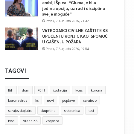
emisiji Špica: “Gluma je bila
jedina opcija, uz rad i disciplinu
sve je moguće”
Petak, 7 Augusta 2026, 21:42
VATROGASCI CIVILNE ZAŠTITE KS
UPUĆENI U KONJIC KAO ISPOMOĆ
U GAŠENJU POŽARA
Petak, 7 Augusta 2026, 19:54
TAGOVI
BiH
dom
FBiH
izolacija
kcus
korona
koronavirus
ks
novi
poplave
sarajevo
sarajevskojutro
skupstina
srebrenica
test
tvsa
Vlada KS
vogosca