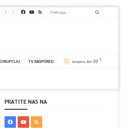
℃
30
 KORUPCIJU
TV RASPORED
Sarajevo, BiH
PRATITE NAS NA