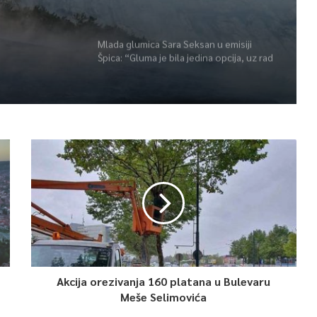
r
Mlada glumica Sara Seksan u emisiji
Špica: “Gluma je bila jedina opcija, uz rad
i disciplinu sve je moguće”
Akcija orezivanja 160 platana u Bulevaru
Meše Selimovića