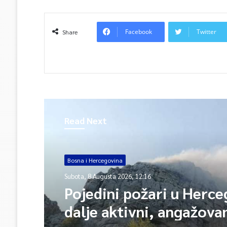
Facebook
Twitter
Share
Read Next
Bosna i Hercegovina
Subota, 8 Augusta 2026, 12:16
Pojedini požari u Herce
dalje aktivni, angažova