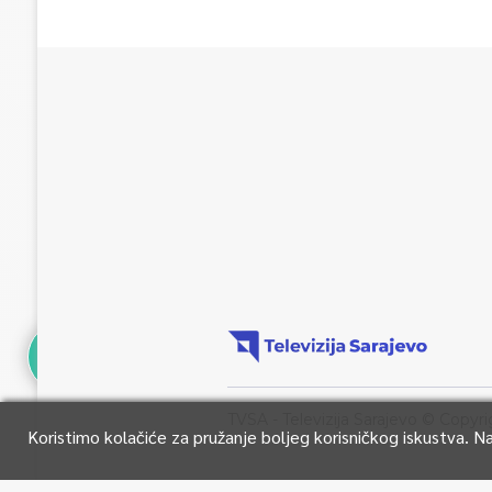
TVSA - Televizija Sarajevo © Copyri
Koristimo kolačiće za pružanje boljeg korisničkog iskustva. 