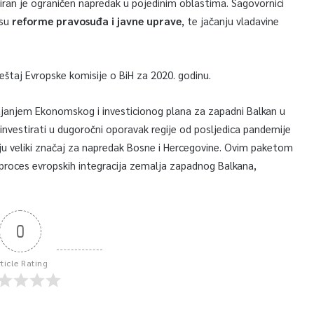
tiran je ograničen napredak u pojedinim oblastima. Sagovornici
esu
reforme pravosuđa i javne uprave
, te jačanju vladavine
eštaj Evropske komisije o BiH za 2020. godinu.
vajanjem Ekonomskog i investicionog plana za zapadni Balkan u
U investirati u dugoročni oporavak regije od posljedica pandemije
aju veliki značaj za napredak Bosne i Hercegovine. Ovim paketom
 proces evropskih integracija zemalja zapadnog Balkana,
0
rticle Rating