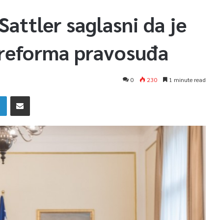
Sattler saglasni da je
 reforma pravosuđa
0
230
1 minute read