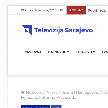
Subota, 8 Augusta, 2026 1:28
IZDVAJAMO
Pojedini požari u
NASLOVNA
NAJNOVIJE
SARAJEVO
TVS
Naslovna
/
Vijesti
/
Bosna I Hercegovina
/
Dž
Pojačana Reforma Pravosuđa
Bosna i Hercegovina
Vijesti