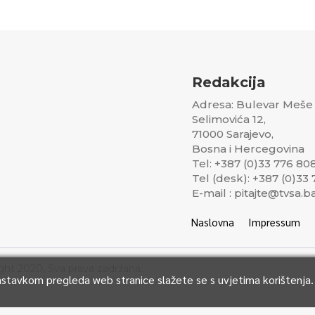
Redakcija
Adresa: Bulevar Meše
Selimovića 12,
71000 Sarajevo,
Bosna i Hercegovina
Tel: +387 (0)33 776 80
Tel (desk): +387 (0)33
E-mail : pitajte@tvsa.b
Naslovna
Impressum
ght 2020, Sva prava zadržana..
Nastavkom pregleda web stranice slažete se s uvjetima korištenja.