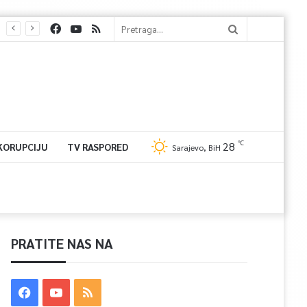
℃
28
 KORUPCIJU
TV RASPORED
Sarajevo, BiH
PRATITE NAS NA