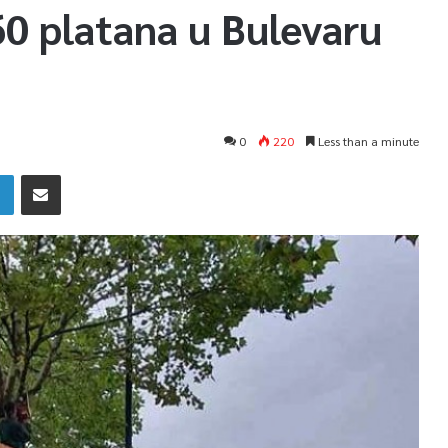
60 platana u Bulevaru
0
220
Less than a minute