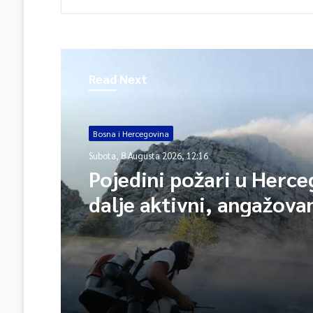
Read Next
Bosna i Hercegovina
Subota, 8 Augusta 2026, 12:16
Pojedini požari u Herce
dalje aktivni, angažova
vatrogasaca i helikopte