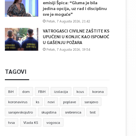
emisiji Špica: “Gluma je bila
jedina opcija, uz rad i disciplinu
sve je moguće”
Petak, 7 Augusta 2026, 21:42
VATROGASCI CIVILNE ZAŠTITE KS
UPUĆENI U KONJIC KAO ISPOMOĆ
U GAŠENJU POŽARA
Petak, 7 Augusta 2026, 19:54
TAGOVI
BiH
dom
FBiH
izolacija
kcus
korona
koronavirus
ks
novi
poplave
sarajevo
sarajevskojutro
skupstina
srebrenica
test
tvsa
Vlada KS
vogosca