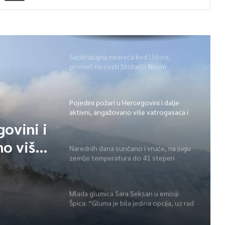
Saobraćajna nesreća kod Udore,
promet na cesti Stolac – Neum
potpuno obustavljen
Pojedini požari u Hercegovini i dalje
aktivni, angažovano više vatrogasaca i
helikopter
govini i
no više
Narednih dana sunčano i vruće, na jugu
zemlje temperatura do 41 stepen
r
Mlada glumica Sara Seksan u emisiji
Špica: “Gluma je bila jedina opcija, uz rad
i disciplinu sve je moguće”