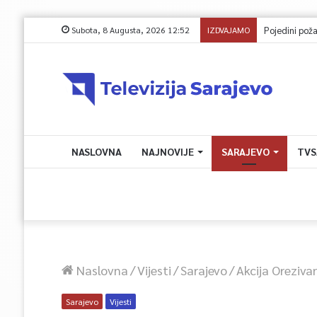
Subota, 8 Augusta, 2026 12:52
IZDVAJAMO
NASLOVNA
NAJNOVIJE
SARAJEVO
TVS
Naslovna
/
Vijesti
/
Sarajevo
/
Akcija Oreziva
Sarajevo
Vijesti