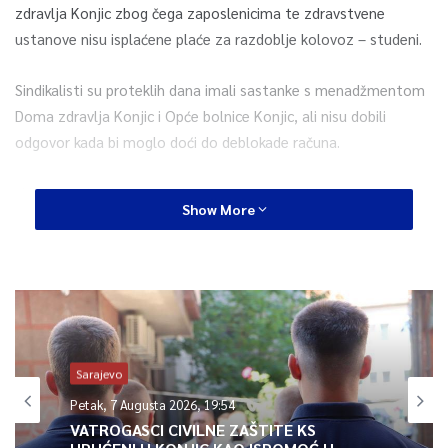
zdravlja Konjic zbog čega zaposlenicima te zdravstvene
ustanove nisu isplaćene plaće za razdoblje kolovoz – studeni.
Sindikalisti su proteklih dana imali sastanke s menadžmentom
Doma zdravlja Konjic i Opće bolnice Konjic, ali nisu dobili
odgovor kada bi moglo doći do deblokade računa.
„Nedopustivo je ponašanje menadžmenta obje ustanove koji
Show More
dva mjeseca ‘pokušava’ riješiti ovu situaciju na štetu radnika,
koristeći njihovo strpljenje, i dovodi ih do ovakvog očajničkog
čina, da su radnici jedne javno zdravstvene ustanove prisiljeni
uručivati otkaz ugovora o radu nakon dva mjeseca agonije i
četiri neisplaćene plaće, a da se u javnosti šalje slika da
menadžment s ovakvim stanjem u koje su dovedeni radnici
nema nikakve veze”, navodi se u priopćenju Strukovnog
Sarajevo
sindikata.
Petak, 7 Augusta 2026, 19:54
VATROGASCI CIVILNE ZAŠTITE KS