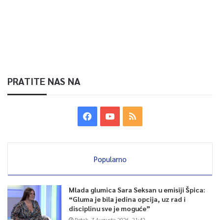
PRATITE NAS NA
Popularno
Mlada glumica Sara Seksan u emisiji Špica:
“Gluma je bila jedina opcija, uz rad i
disciplinu sve je moguće”
Petak, 7 Augusta 2026, 21:42