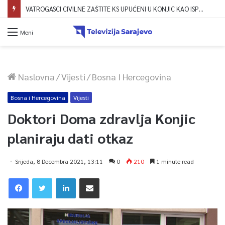
VATROGASCI CIVILNE ZAŠTITE KS UPUĆENI U KONJIC KAO ISPOMOĆ U GAŠENJU POŽARA
Meni
Naslovna
/
Vijesti
/
Bosna I Hercegovina
Bosna i Hercegovina
Vijesti
Doktori Doma zdravlja Konjic
planiraju dati otkaz
Srijeda, 8 Decembra 2021, 13:11
0
210
1 minute read