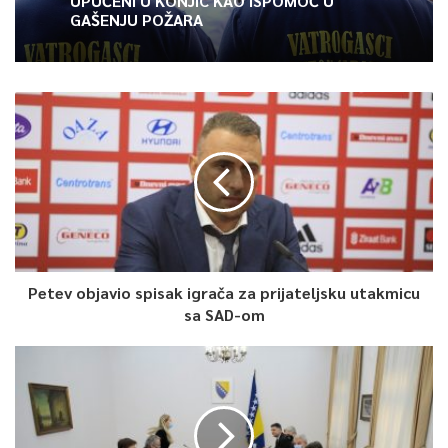
UPUĆENI U KONJIC KAO ISPOMOĆ U
Sindikalisti su poručili kako razumiju da menadžmentu nije lako,
GAŠENJU POŽARA
ali podsjećaju da je problem neuplaćivanja doprinosa, zbog
čega su računi blokirani, seže iz 2007. i 2008. godine, a do sada
nije urađeno ništa kako bi se taj problem riješio.
0
Article Rating
Petev objavio spisak igrača za prijateljsku utakmicu
sa SAD-om