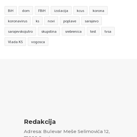
BiH
dom
FBiH
izolacija
kcus
korona
koronavirus
ks
novi
poplave
sarajevo
sarajevskojutro
skupstina
srebrenica
test
tvsa
Vlada KS
vogosca
Redakcija
Adresa: Bulevar Meše Selimovića 12,