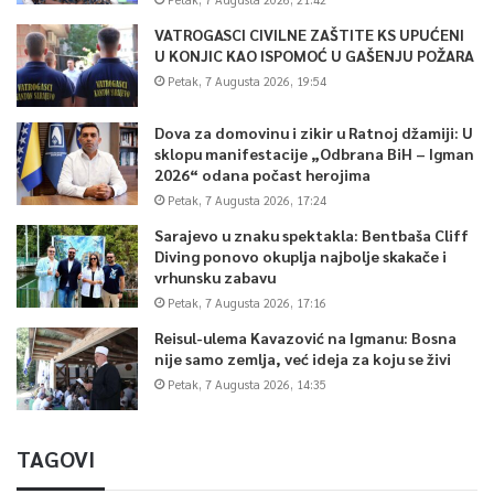
VATROGASCI CIVILNE ZAŠTITE KS UPUĆENI
U KONJIC KAO ISPOMOĆ U GAŠENJU POŽARA
Petak, 7 Augusta 2026, 19:54
Dova za domovinu i zikir u Ratnoj džamiji: U
sklopu manifestacije „Odbrana BiH – Igman
2026“ odana počast herojima
Petak, 7 Augusta 2026, 17:24
Sarajevo u znaku spektakla: Bentbaša Cliff
Diving ponovo okuplja najbolje skakače i
vrhunsku zabavu
Petak, 7 Augusta 2026, 17:16
Reisul-ulema Kavazović na Igmanu: Bosna
nije samo zemlja, već ideja za koju se živi
Petak, 7 Augusta 2026, 14:35
TAGOVI