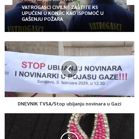
0
VATROGASCI CIVILNE ZAŠTITE KS
UPUĆENI U KONJIC KAO ISPOMOĆ U
Article Rating
GAŠENJU POŽARA
DNEVNIK TVSA/Stop ubijanju novinara u Gazi