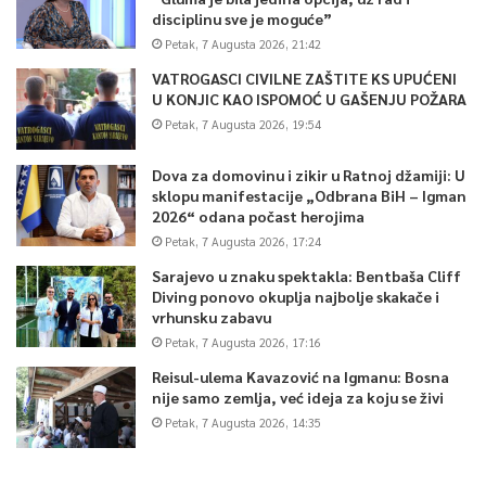
disciplinu sve je moguće”
Petak, 7 Augusta 2026, 21:42
VATROGASCI CIVILNE ZAŠTITE KS UPUĆENI
U KONJIC KAO ISPOMOĆ U GAŠENJU POŽARA
Petak, 7 Augusta 2026, 19:54
Dova za domovinu i zikir u Ratnoj džamiji: U
sklopu manifestacije „Odbrana BiH – Igman
2026“ odana počast herojima
Petak, 7 Augusta 2026, 17:24
Sarajevo u znaku spektakla: Bentbaša Cliff
Diving ponovo okuplja najbolje skakače i
vrhunsku zabavu
Petak, 7 Augusta 2026, 17:16
Reisul-ulema Kavazović na Igmanu: Bosna
nije samo zemlja, već ideja za koju se živi
Petak, 7 Augusta 2026, 14:35