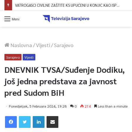
VATROGASCI CIVILNE ZAŠTITE KS UPUĆENI U KONJIC KAO ISPOMOĆ U GAŠENJU POŽARA
Meni
Naslovna
/
Vijesti
/
Sarajevo
Sarajevo
Vijesti
DNEVNIK TVSA/Suđenje Dodiku,
još jedna predstava za javnost
pred Sudom BiH
Ponedjeljak, 5 Februara 2024, 19:28
0
274
Less than a minute