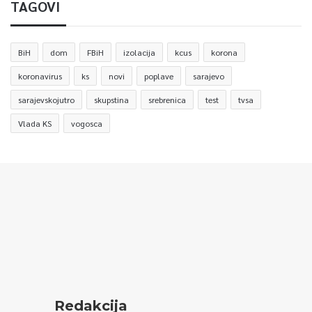
TAGOVI
BiH
dom
FBiH
izolacija
kcus
korona
koronavirus
ks
novi
poplave
sarajevo
sarajevskojutro
skupstina
srebrenica
test
tvsa
Vlada KS
vogosca
Redakcija