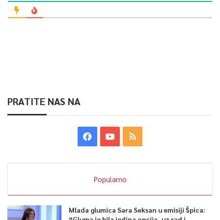
PRATITE NAS NA
Popularno
Mlada glumica Sara Seksan u emisiji Špica:
“Gluma je bila jedina opcija, uz rad i