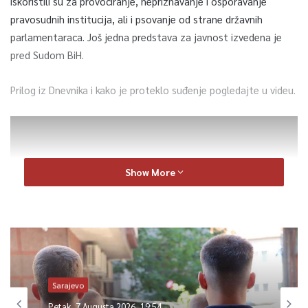
iskoristili su za provociranje, nepriznavanje i osporavanje
pravosudnih institucija, ali i psovanje od strane državnih
parlamentaraca. Još jedna predstava za javnost izvedena je
pred Sudom BiH.
Prilog iz Dnevnika i kako je proteklo suđenje pogledajte u videu.
Show More
Sarajevo
Petak, 7 Augusta 2026, 19:54