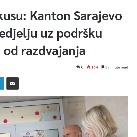
okusu: Kanton Sarajevo
nedjelju uz podršku
 od razdvajanja
0
164
1 minute read