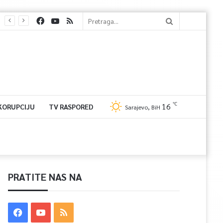
℃
16
 KORUPCIJU
TV RASPORED
Sarajevo, BiH
PRATITE NAS NA