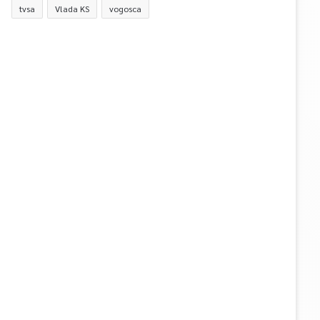
tvsa
Vlada KS
vogosca