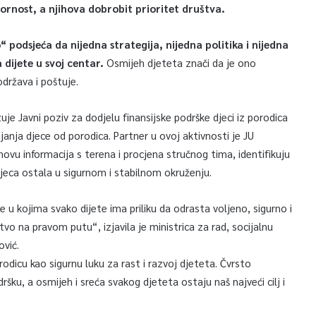
ornost, a njihova dobrobit prioritet društva.
“ podsjeća da nijedna strategija, nijedna politika i nijedna
 dijete u svoj centar.
Osmijeh djeteta znači da je ono
održava i poštuje.
uje Javni poziv za dodjelu finansijske podrške djeci iz porodica
ajanja djece od porodica. Partner u ovoj aktivnosti je JU
snovu informacija s terena i procjena stručnog tima, identifikuju
jeca ostala u sigurnom i stabilnom okruženju.
e u kojima svako dijete ima priliku da odrasta voljeno, sigurno i
o na pravom putu“, izjavila je ministrica za rad, socijalnu
ović.
rodicu kao sigurnu luku za rast i razvoj djeteta. Čvrsto
ršku, a osmijeh i sreća svakog djeteta ostaju naš najveći cilj i