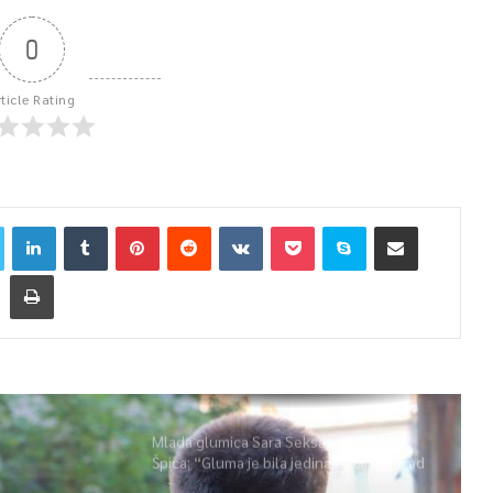
0
rticle Rating
Mlada glumica Sara Seksan u emisiji
Špica: “Gluma je bila jedina opcija, uz rad
i disciplinu sve je moguće”