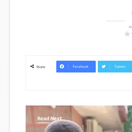
A
Facebook
Twitter
Share
Read Next