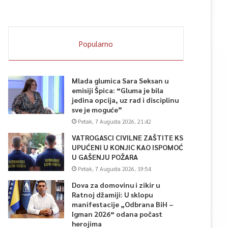
Popularno
Mlada glumica Sara Seksan u
emisiji Špica: “Gluma je bila
jedina opcija, uz rad i disciplinu
sve je moguće”
Petak, 7 Augusta 2026, 21:42
VATROGASCI CIVILNE ZAŠTITE KS
UPUĆENI U KONJIC KAO ISPOMOĆ
U GAŠENJU POŽARA
Petak, 7 Augusta 2026, 19:54
Dova za domovinu i zikir u
Ratnoj džamiji: U sklopu
manifestacije „Odbrana BiH –
Igman 2026“ odana počast
herojima