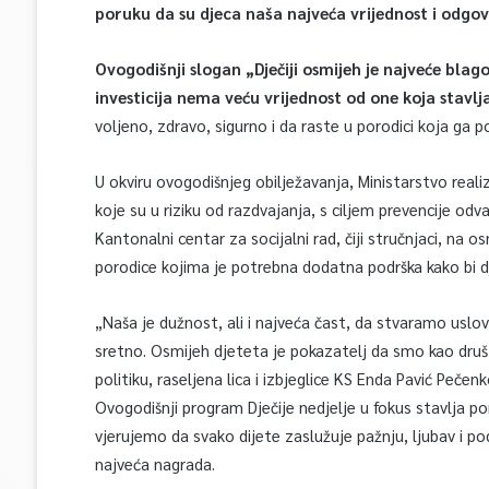
poruku da su djeca naša najveća vrijednost i odgov
Ovogodišnji slogan „Dječiji osmijeh je najveće blago
investicija nema veću vrijednost od one koja stavlja
voljeno, zdravo, sigurno i da raste u porodici koja ga p
U okviru ovogodišnjeg obilježavanja, Ministarstvo realiz
koje su u riziku od razdvajanja, s ciljem prevencije odv
Kantonalni centar za socijalni rad, čiji stručnjaci, na o
porodice kojima je potrebna dodatna podrška kako bi d
„Naša je dužnost, ali i najveća čast, da stvaramo uslov
sretno. Osmijeh djeteta je pokazatelj da smo kao društv
politiku, raseljena lica i izbjeglice KS Enda Pavić Pečenk
Ovogodišnji program Dječije nedjelje u fokus stavlja po
vjerujemo da svako dijete zaslužuje pažnju, ljubav i pod
najveća nagrada.