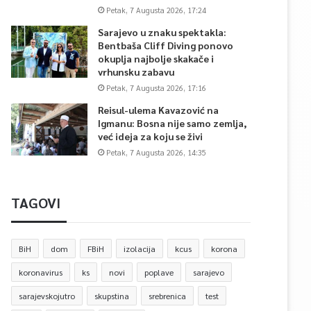
Petak, 7 Augusta 2026, 17:24
Sarajevo u znaku spektakla:
Bentbaša Cliff Diving ponovo
okuplja najbolje skakače i
vrhunsku zabavu
Petak, 7 Augusta 2026, 17:16
Reisul-ulema Kavazović na
Igmanu: Bosna nije samo zemlja,
već ideja za koju se živi
Petak, 7 Augusta 2026, 14:35
TAGOVI
BiH
dom
FBiH
izolacija
kcus
korona
koronavirus
ks
novi
poplave
sarajevo
sarajevskojutro
skupstina
srebrenica
test