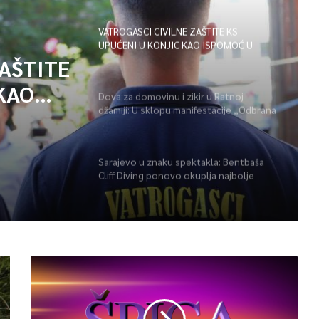
VATROGASCI CIVILNE ZAŠTITE KS
UPUĆENI U KONJIC KAO ISPOMOĆ U
GAŠENJU POŽARA
ZAŠTITE
KAO
Dova za domovinu i zikir u Ratnoj
džamiji: U sklopu manifestacije „Odbrana
POŽARA
BiH – Igman 2026“ odana počast
herojima
Sarajevo u znaku spektakla: Bentbaša
Cliff Diving ponovo okuplja najbolje
skakače i vrhunsku zabavu