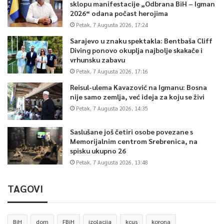
sklopu manifestacije „Odbrana BiH – Igman
2026“ odana počast herojima
Petak, 7 Augusta 2026, 17:24
Sarajevo u znaku spektakla: Bentbaša Cliff
Diving ponovo okuplja najbolje skakače i
vrhunsku zabavu
Petak, 7 Augusta 2026, 17:16
Reisul-ulema Kavazović na Igmanu: Bosna
nije samo zemlja, već ideja za koju se živi
Petak, 7 Augusta 2026, 14:35
Saslušane još četiri osobe povezane s
Memorijalnim centrom Srebrenica, na
spisku ukupno 26
Petak, 7 Augusta 2026, 13:48
TAGOVI
BiH
dom
FBiH
izolacija
kcus
korona