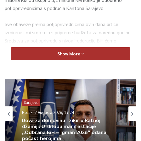
poljoprivrednicima s područja Kantona Sarajevo.
Sve obaveze prema poljoprivrednicima ovih dana bit će
izmirene i mi smo u fazi pripreme budžeta za narednu godinu.
Sredstva za poljoprivredu s nivoa Federacije BiH ćemo
povećati, jer su poskupljenja repromaterijala uticala na
Show More
proizvodnu cijenu poljoprivrednih proizvoda – poručio je
ministar Dedić.
0
Article Rating
Sarajevo
Petak, 7 Augusta 2026, 17:24
Dova za domovinu i zikir u Ratnoj
džamiji: U sklopu manifestacije
„Odbrana BiH – Igman 2026“ odana
počast herojima