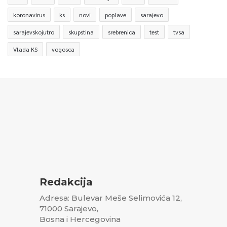
koronavirus
ks
novi
poplave
sarajevo
sarajevskojutro
skupstina
srebrenica
test
tvsa
Vlada KS
vogosca
Redakcija
Adresa: Bulevar Meše Selimovića 12,
71000 Sarajevo,
Bosna i Hercegovina