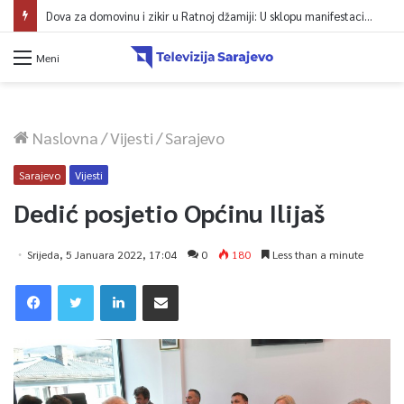
Dova za domovinu i zikir u Ratnoj džamiji: U sklopu manifestacije „Odbrana BiH – Igman 2026“ odana počast herojima
Meni
Naslovna
/
Vijesti
/
Sarajevo
Sarajevo
Vijesti
Dedić posjetio Općinu Ilijaš
Srijeda, 5 Januara 2022, 17:04
0
180
Less than a minute