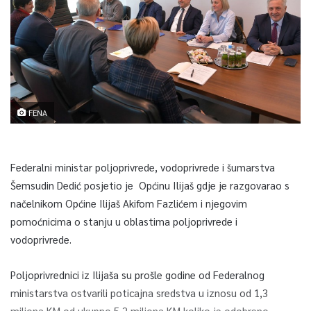
FENA
Federalni ministar poljoprivrede, vodoprivrede i šumarstva
Šemsudin Dedić posjetio je Općinu Ilijaš gdje je razgovarao s
načelnikom Općine Ilijaš Akifom Fazlićem i njegovim
pomoćnicima o stanju u oblastima poljoprivrede i
vodoprivrede.
Poljoprivrednici iz Ilijaša su prošle godine od Federalnog
ministarstva ostvarili poticajna sredstva u iznosu od 1,3
miliona KM od ukupno 5,2 miliona KM koliko je odobreno