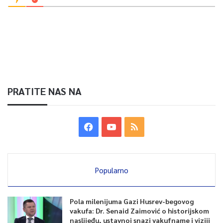
PRATITE NAS NA
Popularno
Pola milenijuma Gazi Husrev-begovog
vakufa: Dr. Senaid Zaimović o historijskom
naslijeđu, ustavnoj snazi vakufname i viziji