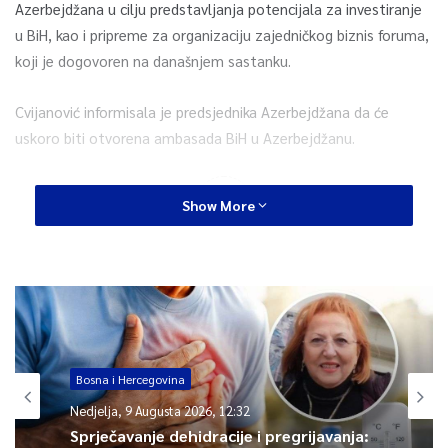
Azerbejdžana u cilju predstavljanja potencijala za investiranje
u BiH, kao i pripreme za organizaciju zajedničkog biznis foruma,
koji je dogovoren na današnjem sastanku.
Cvijanović informisala je predsjednika Azerbejdžana da će
uskoro biti otvorena ambasada BiH u Azerbejdžanu.
0
Show More
Article Rating
Bosna i Hercegovina
Nedjelja, 9 Augusta 2026, 12:32
Sprječavanje dehidracije i pregrijavanja: