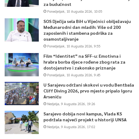
za budućnost
Ponedjeljak, 10 Augusta 2026, 10:05
SOS Dječija sela BiH u Vijećnici obilježavaju
Međunarodni dan mladih: Više od 200
zaposlenih i stambena podrška za
osamostaljivanje
Ponedjeljak, 10 Augusta 2026, 9:55
Film “Identitet” na SFF-u: Emotivna i
hrabra borba djece rođene zbog rata za
dostojanstvo i zakonsko priznanje
Ponedjeljak, 10 Augusta 2026, 9:45
U Sarajevu održani skokovi u vodu Bentbaša
Cliff Diving 2026, prvo mjesto pripalo Igoru
Arseniću
Nedjelja, 9 Augusta 2026, 19:26
Sarajevo dobija novi kampus, Vlada KS
podržala najveći projekt u historiji UNSA
Nedjelja, 9 Augusta 2026, 17:02