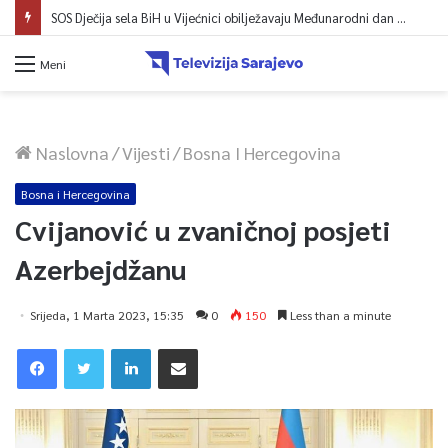
SOS Dječija sela BiH u Vijećnici obilježavaju Međunarodni dan mladih: Više od 200 zaposlenih i stambena podrška za osamostaljivanje
Meni
Naslovna
/
Vijesti
/
Bosna I Hercegovina
Bosna i Hercegovina
Cvijanović u zvaničnoj posjeti
Azerbejdžanu
Srijeda, 1 Marta 2023, 15:35
0
150
Less than a minute