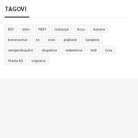
TAGOVI
BiH
dom
FBiH
izolacija
kcus
korona
koronavirus
ks
novi
poplave
sarajevo
sarajevskojutro
skupstina
srebrenica
test
tvsa
Vlada KS
vogosca