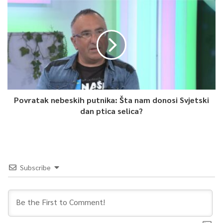
Zanimljive činjenice o prodaji zbirke:
Cijena:
Zbirka je prodata za tadašnjih
40.000
čehoslovačkih kruna
.
Današnja vrijednost:
Procjenjuje se da bi ta suma danas
iznosila oko
100.000 eura
.
Moralni čin:
Ambasador Hloben otkrio je da su u to
Povratak nebeskih putnika: Šta nam donosi Svjetski
vrijeme postojali privatni kupci koji su nudili 40.000 kruna
dan ptica selica?
za
samo jedan rukopis
, ali je Bašagić odlučio zbirku
predati biblioteci kako bi ostala cjelovita i zaštićena.
Pouka o odnosu prema naslijeđu
Subscribe
Profesor Kodrić je istakao kako saradnja sa Slovačkom služi kao
primjer kako se treba odnositi prema vlastitoj historiji.
Činjenica da su “ljudi sa strane” prepoznali značaj Bašagića i
aktivno pomažu u obnovi njegove rodne kuće u Nevesinju,
poziv je na buđenje svijesti o važnosti domaćih kulturnih