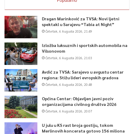
0
Article Rating
Dragan Marinković za TVSA: Novi ljetni
spektakl u Sarajevu “Tabia at Night”
Četvrtak, 6 Augusta 2026, 21:49
Izložba luksuznih i sportskih automobila na
Vilsonovom
Četvrtak, 6 Augusta 2026, 21:03
Avdić za TVSA: Sarajevo u avgustu centar
regiona: Stižu lideri evropskih gradova
Četvrtak, 6 Augusta 2026, 20:48
Općina Centar: Objavljen javni poziv
organizacijama civilnog društva 2026
Četvrtak, 6 Augusta 2026, 20:07
U julu u KS rast broja gostiju, tokom
Merlinovih koncerata gotovo 156 miliona