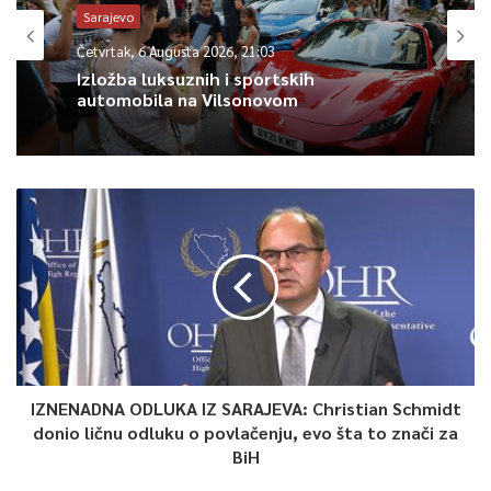
Sarajevo
“SlovakAid”, a cilj je da kuća postane muzejsko-galerijski
Četvrtak, 6 Augusta 2026, 21:03
centar koji će povezivati lokalnu zajednicu s univerzalnim
Izložba luksuznih i sportskih
kulturnim vrijednostima.
automobila na Vilsonovom
Tajna zbirke u Bratislavi: Bezbjednost
ispred profita
Jedno od najčešćih pitanja koje intrigira javnost jeste – zašto
se Bašagićeva zbirka, koja sadrži neprocjenjive orijentalne
rukopise, nalazi u
Bratislavi
?
Ambasador Slovačke Republike u BiH,
Roman Hloben
, pojasnio
je da je Bašagić nakon Prvog svjetskog rata tražio sigurno
mjesto za svoje blago u tadašnjoj nestabilnoj Evropi. Nakon
IZNENADNA ODLUKA IZ SARAJEVA: Christian Schmidt
konsultacija s intelektualnim krugovima, procijenio je da će
donio ličnu odluku o povlačenju, evo šta to znači za
zbirka u Bratislavi biti najsigurnija.
BiH