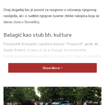
Ovaj događaj bio je povod za razgovor o očuvanju njegovog
naslijeđa, ali i o sudbini njegove čuvene zbirke rukopisa koja se
danas čuva u Slovačkoj.
Bašagić kao stub bh. kulture
Predsjednik Bošnjačke zajednice kulture “Preporod”,
prof. dr.
Sanjin Kodrić
, istakao je da je Bašagić bio predvodnik
kulturnog preporoda na prijelazu stoljeća te jedan od osnivača
današnjeg “Preporoda” (tadašnjeg “Gajreta”) 1903. godine.
Show More
“Bašagić je otac novije bošnjačke književnosti i jedna od
stožernih ličnosti našeg društva uopće,” naglasio je Kodrić.
Osim biste u Sarajevu, ključni projekt očuvanja sjećanja na
ovog velikana je i
obnova njegove rodne kuće u Nevesinju
.
Projekt se realizira uz podršku Slovačke ambasade i agencije