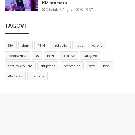
KM prometa
Četvrtak, 6 Augusta 2026, 19:37
TAGOVI
BiH
dom
FBiH
izolacija
kcus
korona
koronavirus
ks
novi
poplave
sarajevo
sarajevskojutro
skupstina
srebrenica
test
tvsa
Vlada KS
vogosca