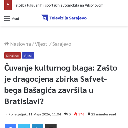
Avdić za TVSA: Sarajevo u avgustu centar regiona: Stižu lideri evropskih gradova
Meni
Naslovna
/
Vijesti
/
Sarajevo
Sarajevo
Vijesti
Čuvanje kulturnog blaga: Zašto
je dragocjena zbirka Safvet-
bega Bašagića završila u
Bratislavi?
Ponedjeljak, 11 Maja 2026, 11:04
0
376
23 minutes read