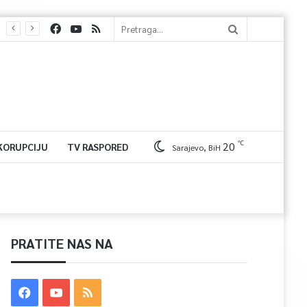
℃
20
 KORUPCIJU
TV RASPORED
Sarajevo, BiH
PRATITE NAS NA