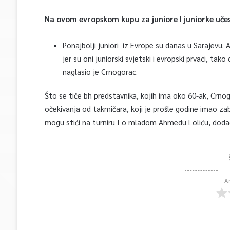
Na ovom evropskom kupu za juniore I juniorke uče
Ponajbolji juniori iz Evrope su danas u Sarajevu. 
jer su oni juniorski svjetski i evropski prvaci, tak
naglasio je Crnogorac.
Što se tiče bh predstavnika, kojih ima oko 60-ak, Crno
očekivanja od takmičara, koji je prošle godine imao zab
mogu stići na turniru I o mladom Ahmedu Loliću, dodao
A