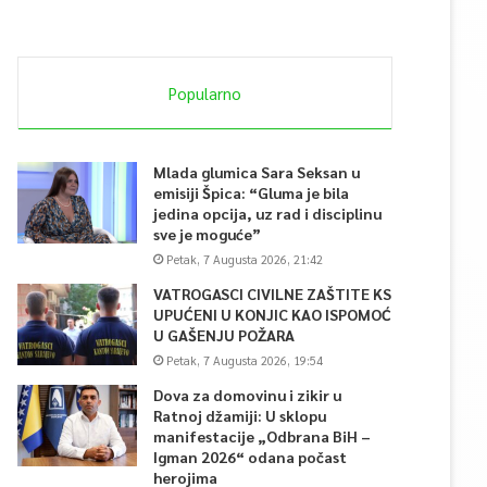
Popularno
Mlada glumica Sara Seksan u
emisiji Špica: “Gluma je bila
jedina opcija, uz rad i disciplinu
sve je moguće”
Petak, 7 Augusta 2026, 21:42
VATROGASCI CIVILNE ZAŠTITE KS
UPUĆENI U KONJIC KAO ISPOMOĆ
U GAŠENJU POŽARA
Petak, 7 Augusta 2026, 19:54
Dova za domovinu i zikir u
Ratnoj džamiji: U sklopu
manifestacije „Odbrana BiH –
Igman 2026“ odana počast
herojima