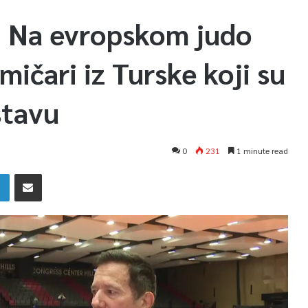
: Na evropskom judo
mičari iz Turske koji su
stavu
0
231
1 minute read