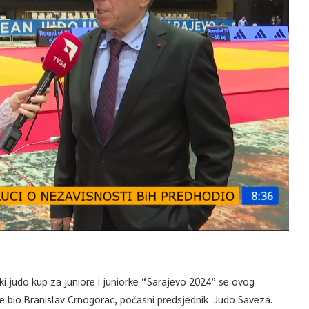
ki judo kup za juniore i juniorke “Sarajevo 2024” se ovog
je bio Branislav Crnogorac, počasni predsjednik Judo Saveza.