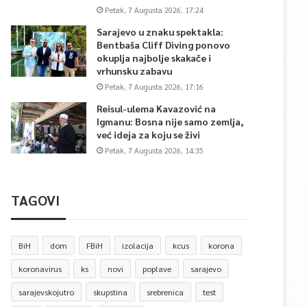
Petak, 7 Augusta 2026, 17:24
Sarajevo u znaku spektakla:
Bentbaša Cliff Diving ponovo
okuplja najbolje skakače i
vrhunsku zabavu
Petak, 7 Augusta 2026, 17:16
Reisul-ulema Kavazović na
Igmanu: Bosna nije samo zemlja,
već ideja za koju se živi
Petak, 7 Augusta 2026, 14:35
TAGOVI
BiH
dom
FBiH
izolacija
kcus
korona
koronavirus
ks
novi
poplave
sarajevo
sarajevskojutro
skupstina
srebrenica
test