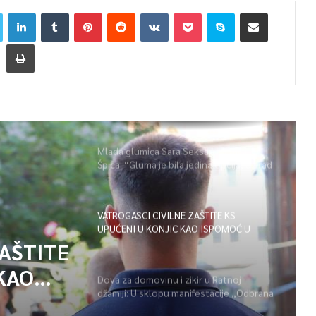
Mlada glumica Sara Seksan u emisiji
Špica: “Gluma je bila jedina opcija, uz rad
i disciplinu sve je moguće”
VATROGASCI CIVILNE ZAŠTITE KS
UPUĆENI U KONJIC KAO ISPOMOĆ U
GAŠENJU POŽARA
ZAŠTITE
KAO
Dova za domovinu i zikir u Ratnoj
džamiji: U sklopu manifestacije „Odbrana
POŽARA
BiH – Igman 2026“ odana počast