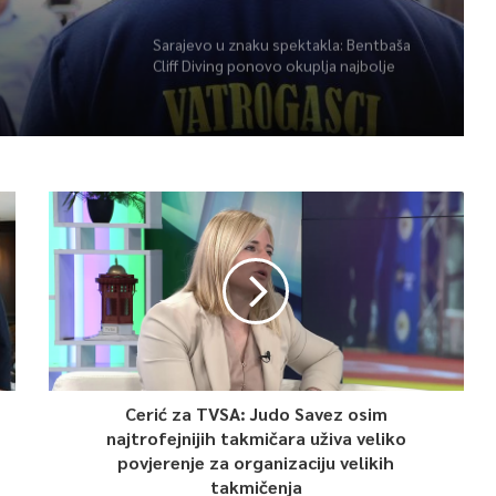
herojima
Sarajevo u znaku spektakla: Bentbaša
Cliff Diving ponovo okuplja najbolje
skakače i vrhunsku zabavu
Cerić za TVSA: Judo Savez osim
najtrofejnijih takmičara uživa veliko
povjerenje za organizaciju velikih
takmičenja