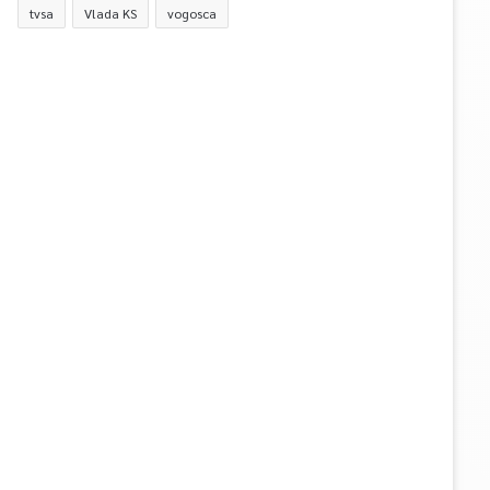
tvsa
Vlada KS
vogosca