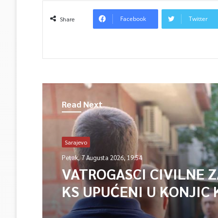
Facebook
Twitter
Share
Read Next
Sarajevo
Petak, 7 Augusta 2026, 19:54
VATROGASCI CIVILNE 
KS UPUĆENI U KONJIC 
ISPOMOĆ U GAŠENJU 