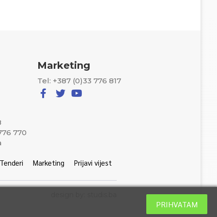
Marketing
Tel: +387 (0)33 776 817
8
 776 770
a
Tenderi
Marketing
Prijavi vijest
design by: studis.ba
PRIHVATAM