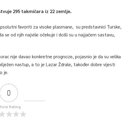
stvuje 295 takmičara iz 22 zemlje.
Apsolutni favoriti za visoke plasmane, su predstavnici Turske,
o da se od njih najviše očekuje i došli su u najjačem sastavu,
gorac nije davao konkretne prognoze, pojasnio je da su velika
ilježen nastup, a to je Lazar Ždrale, također dobre vijesti
 je.
0
rticle Rating