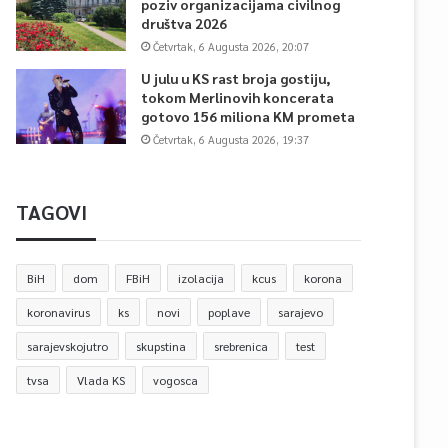
poziv organizacijama civilnog
društva 2026
Četvrtak, 6 Augusta 2026, 20:07
U julu u KS rast broja gostiju,
tokom Merlinovih koncerata
gotovo 156 miliona KM prometa
Četvrtak, 6 Augusta 2026, 19:37
TAGOVI
BiH
dom
FBiH
izolacija
kcus
korona
koronavirus
ks
novi
poplave
sarajevo
sarajevskojutro
skupstina
srebrenica
test
tvsa
Vlada KS
vogosca