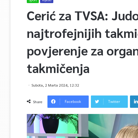
Cerić za TVSA: Jud
najtrofejnijih takmi
povjerenje za organ
takmičenja
Subota, 2 Marta 2024, 12:32
Facebook
Twitter
Share