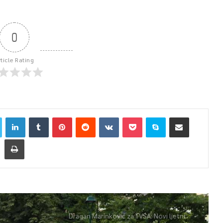
0
rticle Rating
Dragan Marinković za TVSA: Novi ljetni