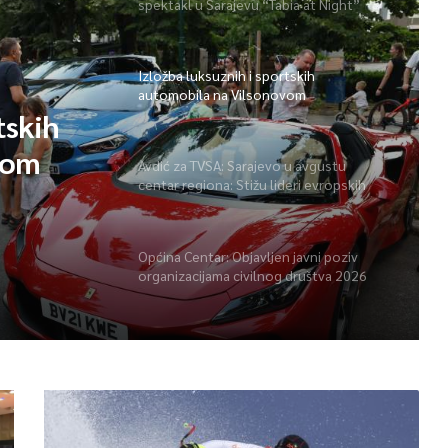
spektakl u Sarajevu “Tabia at Night”
Izložba luksuznih i sportskih
automobila na Vilsonovom
tskih
vom
Avdić za TVSA: Sarajevo u avgustu
centar regiona: Stižu lideri evropskih
gradova
Općina Centar: Objavljen javni poziv
organizacijama civilnog društva 2026