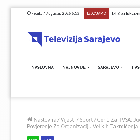
Petak, 7 Augusta, 2026 6:53
IZDVAJAMO
NASLOVNA
NAJNOVIJE
SARAJEVO
TVS
Naslovna
/
Vijesti
/
Sport
/
Cerić Za TVSA: Ju
Povjerenje Za Organizaciju Velikih Takmičenja
Sport
Vijesti