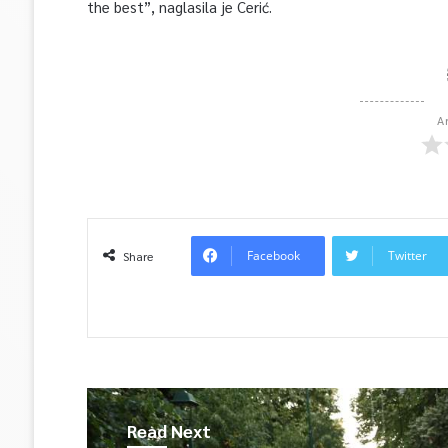
the best”, naglasila je Cerić.
A
Facebook
Twitter
Share
Read Next