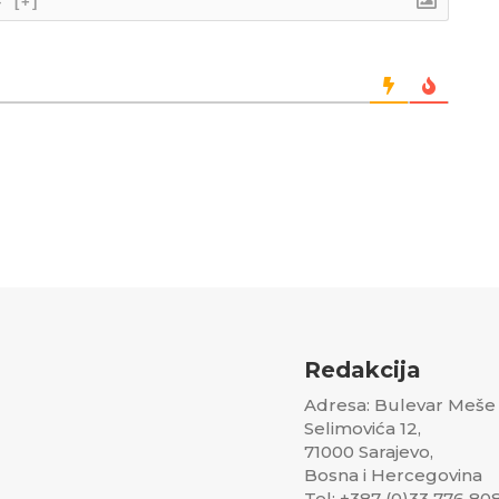
}
[+]
Redakcija
Adresa: Bulevar Meše
Selimovića 12,
71000 Sarajevo,
Bosna i Hercegovina
Tel: +387 (0)33 776 80