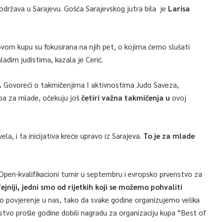
 održava u Sarajevu. Gošća Sarajevskog jutra bila je
Larisa
ovom kupu su fokusirana na njih pet, o kojima ćemo slušati
adim judistima, kazala je Cerić.
.
Govoreći o takmičenjima I aktivnostima Judo Saveza,
upa za mlade, očekuju još
četiri važna takmičenja u
ovoj
la, i ta inicijativa kreće upravo iz Sarajeva.
To je za mlade
Open-kvalifikacioni turnir u septembru i evropsko prvenstvo za
ejniji, jedni smo od rijetkih koji se možemo pohvaliti
ko povjerenje u nas, tako da svake godine organizujemo velika
o prošle godine dobili nagradu za organizaciju kupa “Best of