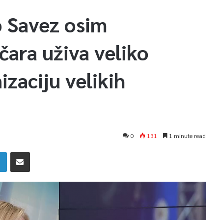
o Savez osim
čara uživa veliko
izaciju velikih
0
131
1 minute read