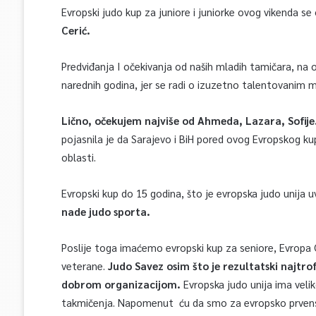
Evropski judo kup za juniore i juniorke ovog vikenda se
Cerić.
Predviđanja I očekivanja od naših mladih tamičara, na 
narednih godina, jer se radi o izuzetno talentovanim ml
Lično, očekujem najviše od Ahmeda, Lazara, Sofije
pojasnila je da Sarajevo i BiH pored ovog Evropskog k
oblasti.
Evropski kup do 15 godina, što je evropska judo unija uve
nade judo sporta.
Poslije toga imaćemo evropski kup za seniore, Evropa 
veterane.
Judo Savez osim što je rezultatski najtrof
dobrom organizacijom.
Evropska judo unija ima veli
takmičenja. Napomenut ću da smo za evropsko prvenstv