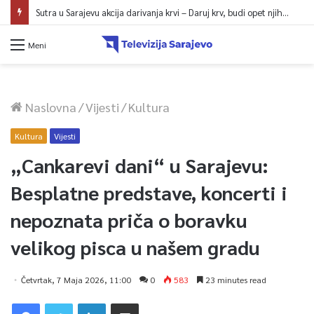
Sutra u Sarajevu akcija darivanja krvi – Daruj krv, budi opet njihov heroj
Meni
Naslovna
/
Vijesti
/
Kultura
Kultura
Vijesti
„Cankarevi dani“ u Sarajevu:
Besplatne predstave, koncerti i
nepoznata priča o boravku
velikog pisca u našem gradu
Četvrtak, 7 Maja 2026, 11:00
0
583
23 minutes read