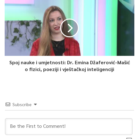
Iz društva „Cankar“ pozivaju sve građane Sarajeva da se
pridruže ovim događajima, naglašavajući da je
ulaz na sve
aktivnosti besplatan
.
Spoj nauke i umjetnosti: Dr. Emina Džaferović-Mašić
o fizici, poeziji i vještačkoj inteligenciji
Subscribe
0