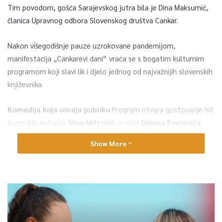
Tim povodom, gošća Sarajevskog jutra bila je Dina Maksumić,
članica Upravnog odbora Slovenskog društva Cankar.
Nakon višegodišnje pauze uzrokovane pandemijom,
manifestacija „Cankarevi dani“ vraća se s bogatim kulturnim
programom koji slavi lik i djelo jednog od najvažnijih slovenskih
književnika.
Komedija koja osvaja publiku
Program otvara gostovanje hit
komedije autorice
Nine Mitrović
, u režiji
Dejana Pevčevića
.
Predstava, koja je više puta rasprodana u Sloveniji, bavi se
Show More
životom tri generacije unutar jedne porodice. Sarajevska
publika će je moći pogledati u subotu,
9. maja u 19:00 sati
, u
Franjevačkom međunarodnom studentskom centru, a ulaz je
za sve posjetioce slobodan.
Muzika i film u nastavku programa
Kulturni maj se nastavlja