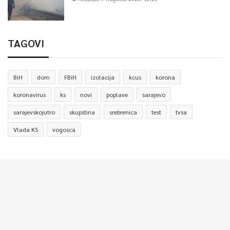
TAGOVI
BiH
dom
FBiH
izolacija
kcus
korona
koronavirus
ks
novi
poplave
sarajevo
sarajevskojutro
skupstina
srebrenica
test
tvsa
Vlada KS
vogosca