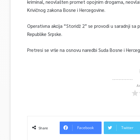
kriminal, neovlašten promet opojnim drogama, neovlaš
Krivičnog zakona Bosne i Hercegovine.
Operativna akcija “Storidž 2” se provodi u saradnji sa 
Republike Srpske.
Pretresi se vrše na osnovu naredbi Suda Bosne i Herce
A
Facebook
Twitter
Share