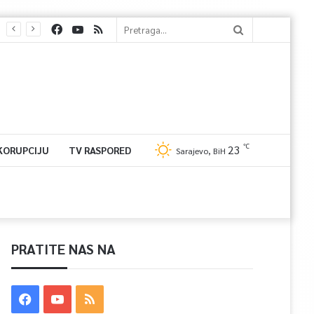
℃
23
 KORUPCIJU
TV RASPORED
Sarajevo, BiH
PRATITE NAS NA