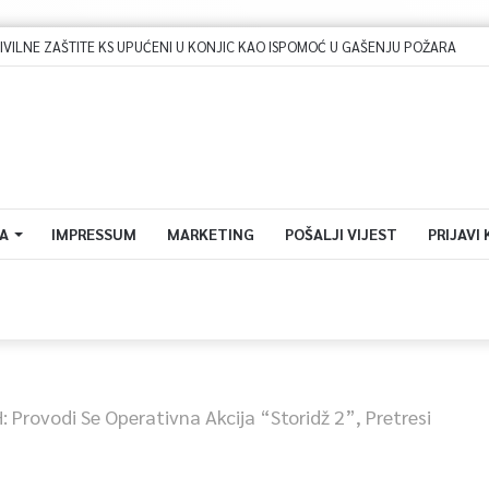
LNE ZAŠTITE KS UPUĆENI U KONJIC KAO ISPOMOĆ U GAŠENJU POŽARA
A
IMPRESSUM
MARKETING
POŠALJI VIJEST
PRIJAVI
H: Provodi Se Operativna Akcija “Storidž 2”, Pretresi