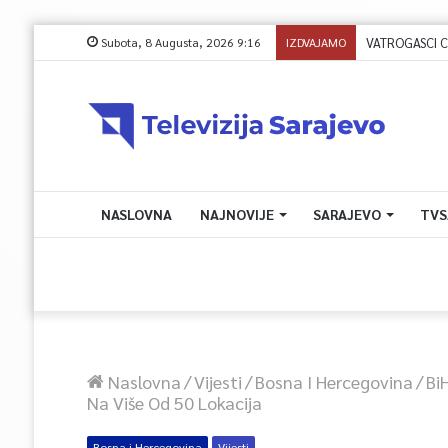
Subota, 8 Augusta, 2026 9:16
IZDVAJAMO
VATROGASCI CIVI
NASLOVNA
NAJNOVIJE
SARAJEVO
TVS
Naslovna
/
Vijesti
/
Bosna I Hercegovina
/
Bi
Na Više Od 50 Lokacija
Bosna i Hercegovina
Vijesti