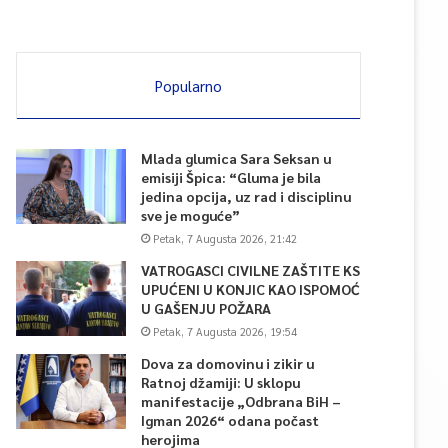
Popularno
Mlada glumica Sara Seksan u
emisiji Špica: “Gluma je bila
jedina opcija, uz rad i disciplinu
sve je moguće”
Petak, 7 Augusta 2026, 21:42
VATROGASCI CIVILNE ZAŠTITE KS
UPUĆENI U KONJIC KAO ISPOMOĆ
U GAŠENJU POŽARA
Petak, 7 Augusta 2026, 19:54
Dova za domovinu i zikir u
Ratnoj džamiji: U sklopu
manifestacije „Odbrana BiH –
Igman 2026“ odana počast
herojima