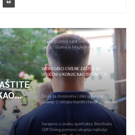
Mlada glumica Sara Seksan u emisiji
Špica: “Gluma je bila jedina opcija, uz rad
i disciplinu sve je moguće”
VATROGASCI CIVILNE ZAŠTITE KS
UPUĆENI U KONJIC KAO ISPOMOĆ U
GAŠENJU POŽARA
ZAŠTITE
KAO
Dova za domovinu i zikir u Ratnoj
džamiji: U sklopu manifestacije „Odbrana
POŽARA
BiH – Igman 2026“ odana počast
herojima
Sarajevo u znaku spektakla: Bentbaša
Cliff Diving ponovo okuplja najbolje
skakače i vrhunsku zabavu