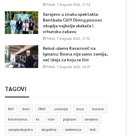
Petak, 7 Augusta 2026, 17:24
Sarajevo u znaku spektakla:
Bentbaša Cliff Diving ponovo
okuplja najbolje skakače i
vrhunsku zabavu
Petak, 7 Augusta 2026, 17:16
Reisul-ulema Kavazović na
Igmanu: Bosna nije samo zemlja,
već ideja za koju se živi
Petak, 7 Augusta 2026, 14:35
TAGOVI
BiH
dom
FBiH
izolacija
kcus
korona
koronavirus
ks
novi
poplave
sarajevo
sarajevskojutro
skupstina
srebrenica
test