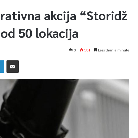
rativna akcija “Storidž
 od 50 lokacija
0
181
Less than a minute