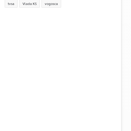
tvsa
Vlada KS
vogosca