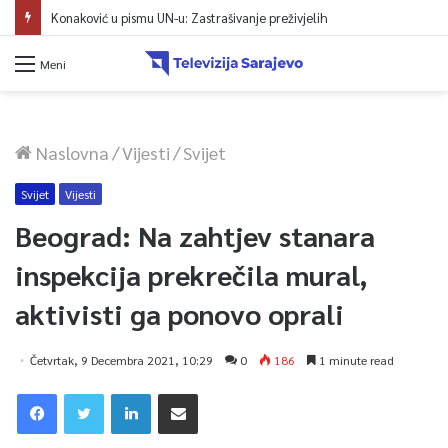
Konaković u pismu UN-u: Zastrašivanje preživjelih
Meni
Naslovna
/
Vijesti
/
Svijet
Svijet
Vijesti
Beograd: Na zahtjev stanara
inspekcija prekrečila mural,
aktivisti ga ponovo oprali
Četvrtak, 9 Decembra 2021, 10:29
0
186
1 minute read