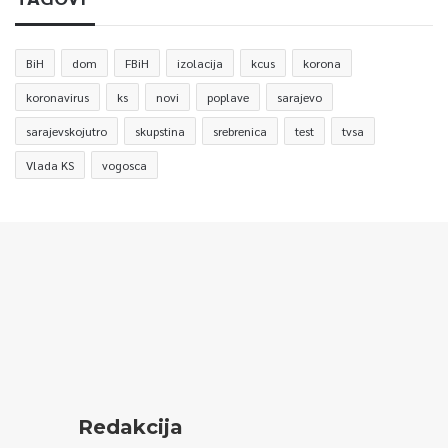
BiH
dom
FBiH
izolacija
kcus
korona
koronavirus
ks
novi
poplave
sarajevo
sarajevskojutro
skupstina
srebrenica
test
tvsa
Vlada KS
vogosca
Redakcija