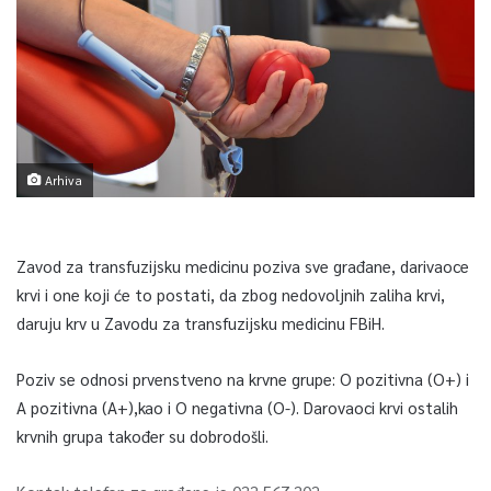
Arhiva
Zavod za transfuzijsku medicinu poziva sve građane, darivaoce
krvi i one koji će to postati, da zbog nedovoljnih zaliha krvi,
daruju krv u Zavodu za transfuzijsku medicinu FBiH.
Poziv se odnosi prvenstveno na krvne grupe: O pozitivna (O+) i
A pozitivna (A+),kao i O negativna (O-). Darovaoci krvi ostalih
krvnih grupa također su dobrodošli.