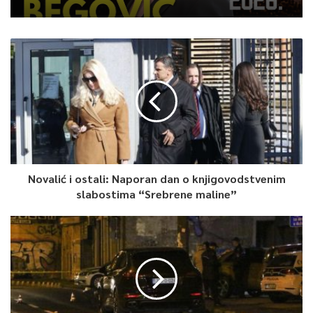
Novalić i ostali: Naporan dan o knjigovodstvenim
slabostima “Srebrene maline”