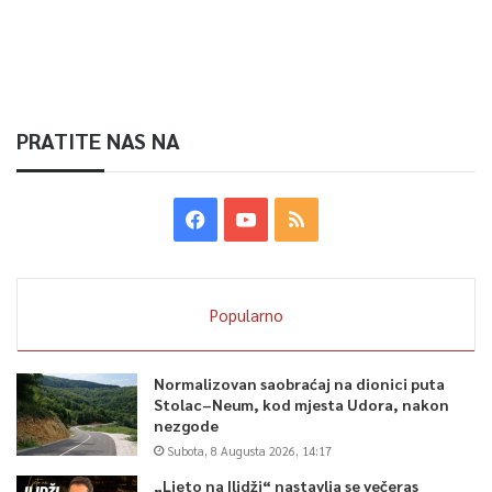
PRATITE NAS NA
Popularno
Normalizovan saobraćaj na dionici puta
Stolac–Neum, kod mjesta Udora, nakon
nezgode
Subota, 8 Augusta 2026, 14:17
„Ljeto na Ilidži“ nastavlja se večeras