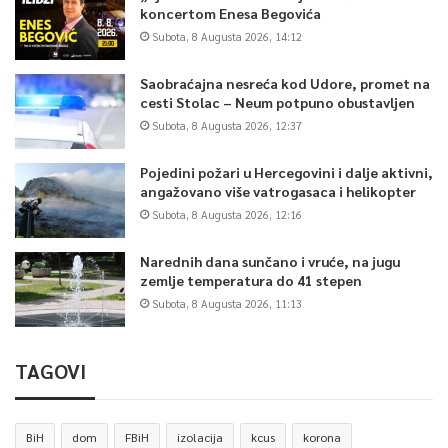
koncertom Enesa Begovića
Subota, 8 Augusta 2026, 14:12
Saobraćajna nesreća kod Udore, promet na
cesti Stolac – Neum potpuno obustavljen
Subota, 8 Augusta 2026, 12:37
Pojedini požari u Hercegovini i dalje aktivni,
angažovano više vatrogasaca i helikopter
Subota, 8 Augusta 2026, 12:16
Narednih dana sunčano i vruće, na jugu
zemlje temperatura do 41 stepen
Subota, 8 Augusta 2026, 11:13
TAGOVI
BiH
dom
FBiH
izolacija
kcus
korona