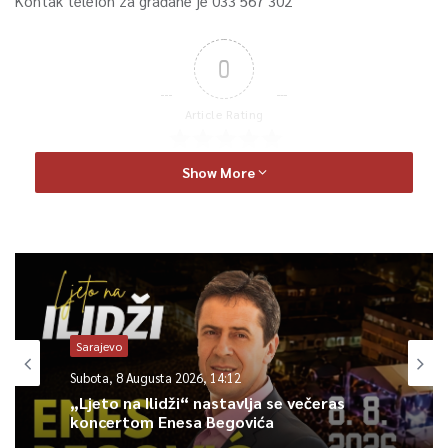
Kontak telefon za građane je 033 567 302
0
Article Rating
Show More
Sarajevo
Subota, 8 Augusta 2026, 14:12
„Ljeto na Ilidži“ nastavlja se večeras
koncertom Enesa Begovića