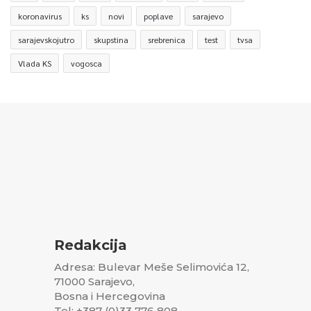
koronavirus
ks
novi
poplave
sarajevo
sarajevskojutro
skupstina
srebrenica
test
tvsa
Vlada KS
vogosca
Redakcija
Adresa: Bulevar Meše Selimovića 12,
71000 Sarajevo,
Bosna i Hercegovina
Tel: +387 (0)33 776 808