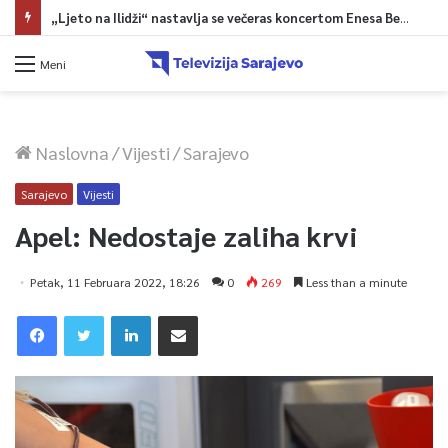
„Ljeto na Ilidži“ nastavlja se večeras koncertom Enesa Begovića
Meni
Naslovna
/
Vijesti
/
Sarajevo
Sarajevo
Vijesti
Apel: Nedostaje zaliha krvi
Petak, 11 Februara 2022, 18:26
0
269
Less than a minute