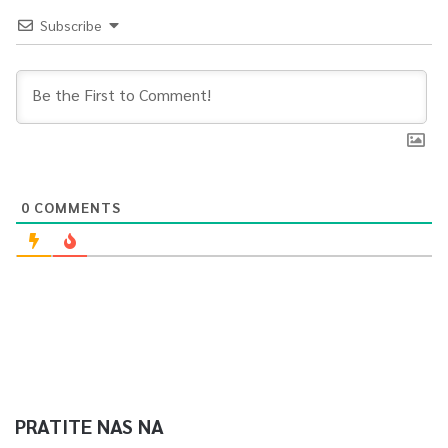
odgovore i sačuvat ćemo politički nivo u ophođenju i
Subscribe
komunikaciji, uprkos prizemnoj retorici i kočijaškim
saopćenjima“, kazao je Zvizdić na kraju.
0
Article Rating
0
COMMENTS
PRATITE NAS NA