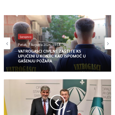
Konakovića, smatrajući da je time otišao ispod digniteta
funkcije koju obavlja, te zatražio od Novalića da matematički
precizno odgovori na pitanje šta je sa realizacijom 100
prioritetnih projekata Vlade FBiH koji su prije skoro osam
godina proglašeni najvažnijom strategijom investicionog i
Sarajevo
ekonomskog razvoja FBiH.
Petak, 7 Augusta 2026, 19:54
„Koliko je poslije skoro osam godina i velikih budžeta
VATROGASCI CIVILNE ZAŠTITE KS
UPUĆENI U KONJIC KAO ISPOMOĆ U
Federacije BiH započeto projekata? Odgovor je: manje od
GAŠENJU POŽARA
deset posto. To je rezultat i učinak tih velikih obećanja. Hajde
da samo nabrojimo neke od tih, tad pompezno najavljenih
projekata, nosioca ekonomskog i privrednog razvoja i napretka
FBiH. Da li je završena vjetroelektrana u Konjicu? Ne treba nam
matematika, odgovor je – ne. Vjetroelektrana u Bihaću? Ne.
Vjetroelektrana na Vlašiću? Ponovo je odgovor – ne. Gasovod
od Travnika do granice sa Hrvatskom? Ne. Toplovod Kakanj-
Sarajevo? Ne. Toplovod Tuzla-Živinice? Ne. Hidroelektrana