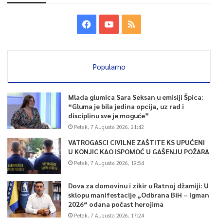
Popularno
Mlada glumica Sara Seksan u emisiji Špica:
“Gluma je bila jedina opcija, uz rad i
disciplinu sve je moguće”
Petak, 7 Augusta 2026, 21:42
VATROGASCI CIVILNE ZAŠTITE KS UPUĆENI
U KONJIC KAO ISPOMOĆ U GAŠENJU POŽARA
Petak, 7 Augusta 2026, 19:54
Dova za domovinu i zikir u Ratnoj džamiji: U
sklopu manifestacije „Odbrana BiH – Igman
2026“ odana počast herojima
Petak, 7 Augusta 2026, 17:24