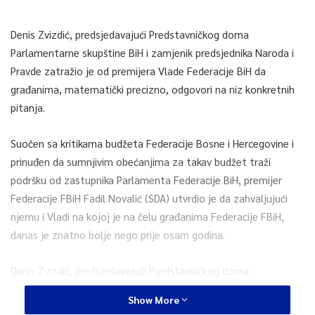
Denis Zvizdić, predsjedavajući Predstavničkog doma
Parlamentarne skupštine BiH i zamjenik predsjednika Naroda i
Pravde zatražio je od premijera Vlade Federacije BiH da
građanima, matematički precizno, odgovori na niz konkretnih
pitanja.
Suočen sa kritikama budžeta Federacije Bosne i Hercegovine i
prinuđen da sumnjivim obećanjima za takav budžet traži
podršku od zastupnika Parlamenta Federacije BiH, premijer
Federacije FBiH Fadil Novalić (SDA) utvrdio je da zahvaljujući
njemu i Vladi na kojoj je na čelu građanima Federacije FBiH,
danas je znatno bolje nego prije osam godina.
Denis Zvizdić, predsjedavajući Predstavničkog doma
Parlamentarne skupštine BiH i zamjenik predsjednika Naroda i
Show More
Pravde, osudio je neprimjereni Novalićev napad na gosp.