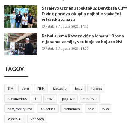
Sarajevo u znaku spektakla: Bentbaša Cliff
Diving ponovo okuplja najbolje skakače i
vrhunsku zabavu
Petak, 7 Augusta 2026, 17:16
Reisul-ulema Kavazović na Igmanu: Bosna
nije samo zemlja, već ideja za koju se živi
Petak, 7 Augusta 2026, 14:35
TAGOVI
BiH
dom
FBiH
izolacija
kcus
korona
koronavirus
ks
novi
poplave
sarajevo
sarajevskojutro
skupstina
srebrenica
test
tvsa
Vlada KS
vogosca