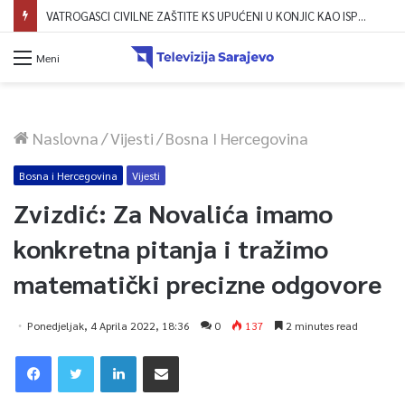
VATROGASCI CIVILNE ZAŠTITE KS UPUĆENI U KONJIC KAO ISPOMOĆ U GAŠENJU POŽARA
Meni
Naslovna
/
Vijesti
/
Bosna I Hercegovina
Bosna i Hercegovina
Vijesti
Zvizdić: Za Novalića imamo
konkretna pitanja i tražimo
matematički precizne odgovore
Ponedjeljak, 4 Aprila 2022, 18:36
0
137
2 minutes read