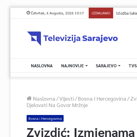
Četvrtak, 6 Augusta, 2026 10:17
IZDVAJAMO
Izložba luksuzn
NASLOVNA
NAJNOVIJE
SARAJEVO
TVS
Naslovna
/
Vijesti
/
Bosna I Hercegovina
/
Zv
Djelovati Na Govor Mržnje
Bosna i Hercegovina
Zvizdić: Izmjenama