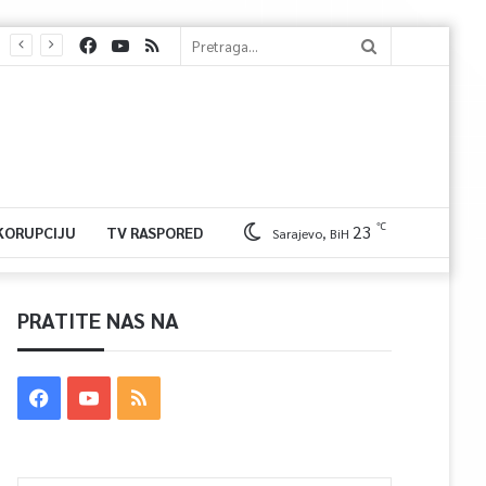
℃
23
 KORUPCIJU
TV RASPORED
Sarajevo, BiH
PRATITE NAS NA