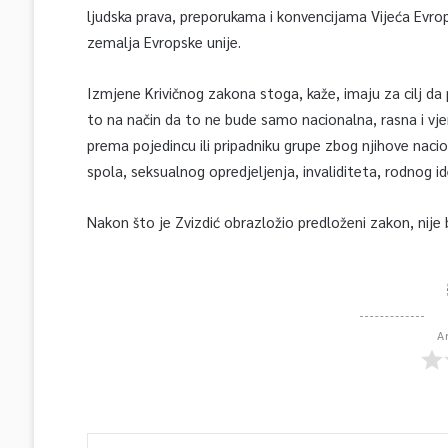
ljudska prava, preporukama i konvencijama Vijeća Evr
zemalja Evropske unije.
Izmjene Krivičnog zakona stoga, kaže, imaju za cilj da p
to na način da to ne bude samo nacionalna, rasna i vjer
prema pojedincu ili pripadniku grupe zbog njihove naciona
spola, seksualnog opredjeljenja, invaliditeta, rodnog ide
Nakon što je Zvizdić obrazložio predloženi zakon, nije 
A