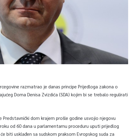
rcegovine razmatrao je danas principe Prijedloga zakona o
ajućeg Doma Denisa Zvizdića (SDA) kojim bi se trebalo regulirati
 je Predstavnički dom krajem prošle godine usvojio njegovu
u roku od 60 dana u parlamentarnu proceduru uputi prijedlog
i će biti usklađen sa sudskom praksom Evropskog suda za