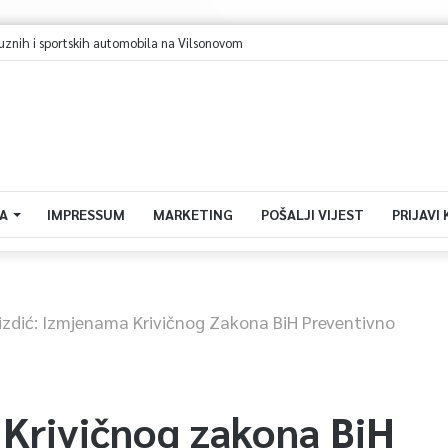
ih i sportskih automobila na Vilsonovom
A
IMPRESSUM
MARKETING
POŠALJI VIJEST
PRIJAVI
izdić: Izmjenama Krivičnog Zakona BiH Preventivno
 Krivičnog zakona BiH