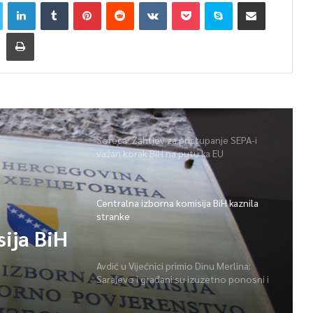
Soreca: Zahtjev za pristupanje SEPA-i
važan korak BiH na putu ka EU
Centralna izborna komisija BiH kaznila
stranke
ija BiH
Avdić u Vijećnici primio Dinu Merlina:
Sarajevo i građani su izuzetno ponosni i
zahvalni