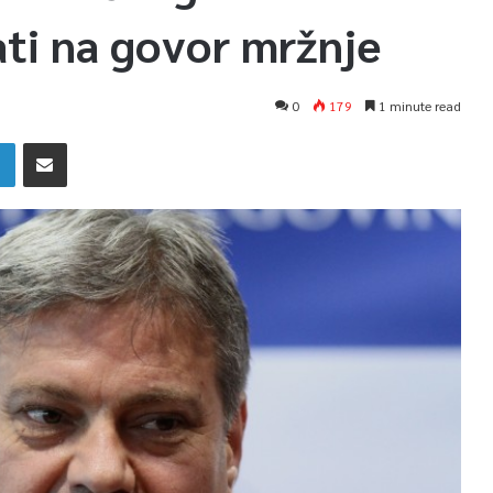
ati na govor mržnje
0
179
1 minute read