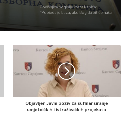
Godišnjica pogibije Izeta Nanića:
“Pobjeda je blizu, ako Bog da bit će naša
Bosna i Hercegovina”
Objavljen Javni poziv za sufinansiranje
umjetničkih i istraživačkih projekata