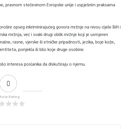
ope, pravnom stečevinom Evropske unije i uspješnim praksama
rošire opseg inkriminirajućeg govora mržnje na nivou cijele BiH i
ska mržnja, već i svaki drugi oblik mržnje koji je usmjeren
lne, rasne, vjerske ili etničke pripadnosti, jezika, boje kože,
ntiteta, porijekla ili bilo koje druge osobine.
bilo interesa poslanika da diskutiraju o njemu.
0
rticle Rating