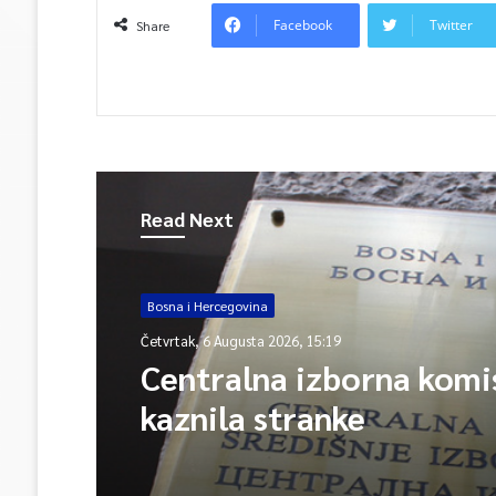
Facebook
Twitter
Share
Read Next
Bosna i Hercegovina
Četvrtak, 6 Augusta 2026, 15:19
Centralna izborna komis
kaznila stranke