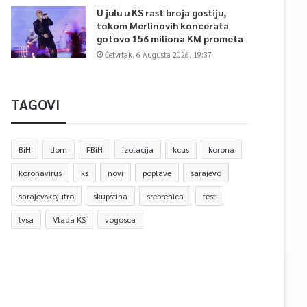
U julu u KS rast broja gostiju,
tokom Merlinovih koncerata
gotovo 156 miliona KM prometa
Četvrtak, 6 Augusta 2026, 19:37
TAGOVI
BiH
dom
FBiH
izolacija
kcus
korona
koronavirus
ks
novi
poplave
sarajevo
sarajevskojutro
skupstina
srebrenica
test
tvsa
Vlada KS
vogosca