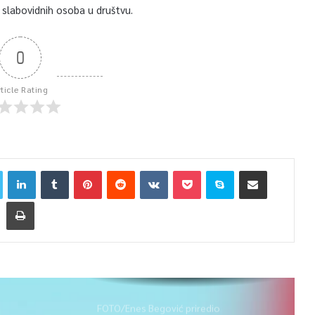
 slabovidnih osoba u društvu.
0
rticle Rating
FOTO/Enes Begović priredio