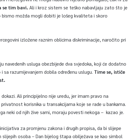
 se tim bavi.
Ali i kroz sistem se teško nabavljaju zato što je
o bismo možda mogli dobiti je lošeg kvaliteta i skoro
rcegovini izložene raznim oblicima diskriminacije, naročito pri
enju navedenih usluga obezbijede dva svjedoka, koji će dodatno
o i sa razumijevanjem dobila određenu uslugu.
Time se, ističe
st.
okazi. Ali principijelno nije uredu, jer imam pravo na
a privatnost korisnika u transakcijama koje se rade u bankama.
ga neki od njih žive sami, moraju povesti nekoga – kazao je.
nicijativa za promjenu zakona i drugih propisa, da bi slijepe
slijepih osoba – Dan bijelog štapa obilježava se kao simbol