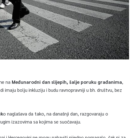
ine na
Međunarodni dan slijepih, šalje poruku građanima
,
udi imaju bolju inkluziju i budu ravnopravniji u bh. društvu, bez
uk
o naglašava da tako, na današnji dan, razgovaraju o
 drugim izazovima sa kojima se suočavaju.
ni i Hercegovini ne mogu nabaviti nijedno pomagalo, čak ni za