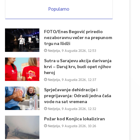
Popularno
FOTO/Enes Begović priredio
nezaboravnu večer na prepunom
trgu na Ilidži
Nedjelja, 9 Augusta 2026, 12:53
Sutra u Sarajevu akcija darivanja
krvi – Daruj krv, budi opet njihov
heroj
Nedjelja, 9 Augusta 2026, 12:37
Sprječavanje dehidracije i
pregrijavanja: Odrasli jedna čaša
vode na sat vremena
Nedjelja, 9 Augusta 2026, 12:32
Požar kod Konjica lokaliziran
Nedjelja, 9 Augusta 2026, 10:26