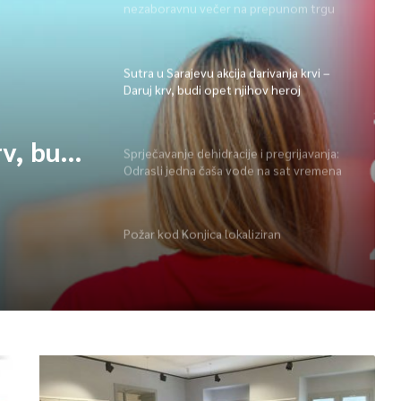
nezaboravnu večer na prepunom trgu
na Ilidži
Sutra u Sarajevu akcija darivanja krvi –
Daruj krv, budi opet njihov heroj
rv, budi
Sprječavanje dehidracije i pregrijavanja:
Odrasli jedna čaša vode na sat vremena
Požar kod Konjica lokaliziran