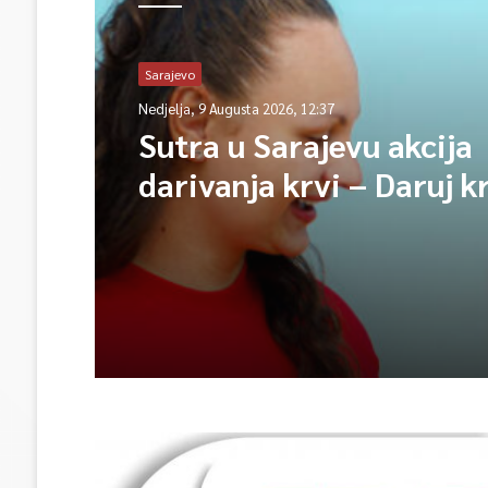
Sarajevo
Nedjelja, 9 Augusta 2026, 12:37
Sutra u Sarajevu akcija
darivanja krvi – Daruj k
opet njihov heroj