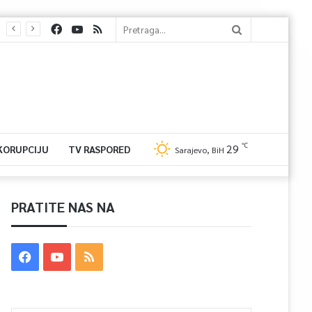
℃
29
 KORUPCIJU
TV RASPORED
Sarajevo, BiH
PRATITE NAS NA