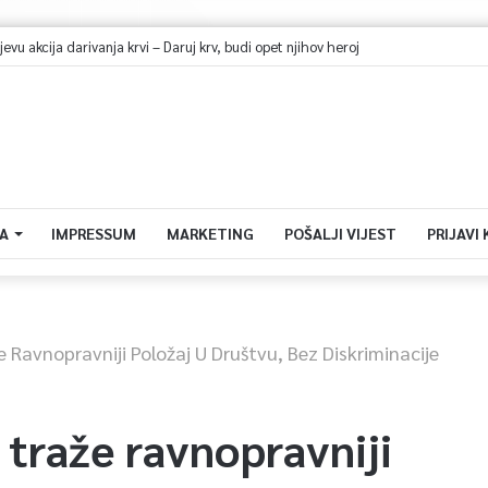
vu akcija darivanja krvi – Daruj krv, budi opet njihov heroj
A
IMPRESSUM
MARKETING
POŠALJI VIJEST
PRIJAVI
e Ravnopravniji Položaj U Društvu, Bez Diskriminacije
 traže ravnopravniji