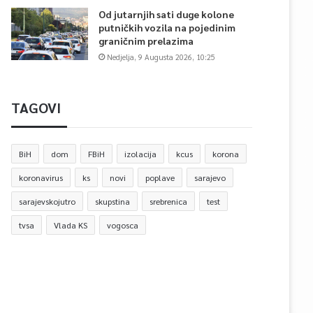
Od jutarnjih sati duge kolone
putničkih vozila na pojedinim
graničnim prelazima
Nedjelja, 9 Augusta 2026, 10:25
TAGOVI
BiH
dom
FBiH
izolacija
kcus
korona
koronavirus
ks
novi
poplave
sarajevo
sarajevskojutro
skupstina
srebrenica
test
tvsa
Vlada KS
vogosca