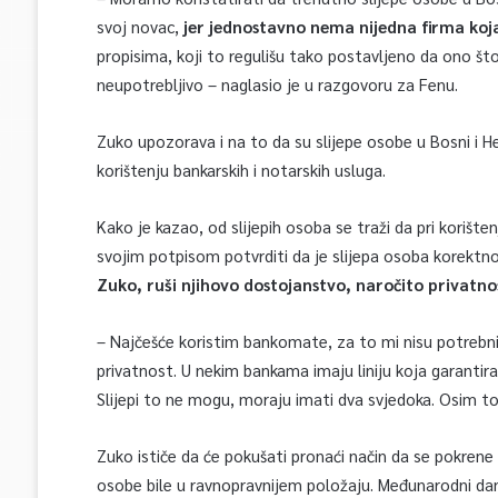
svoj novac,
jer jednostavno nema nijedna firma koja
propisima, koji to regulišu tako postavljeno da ono št
neupotrebljivo – naglasio je u razgovoru za Fenu.
Zuko upozorava i na to da su slijepe osobe u Bosni i He
korištenju bankarskih i notarskih usluga.
Kako je kazao, od slijepih osoba se traži da pri korišt
svojim potpisom potvrditi da je slijepa osoba korektn
Zuko, ruši njihovo dostojanstvo, naročito privatno
– Najčešće koristim bankomate, za to mi nisu potrebni d
privatnost. U nekim bankama imaju liniju koja garantir
Slijepi to ne mogu, moraju imati dva svjedoka. Osim to
Zuko ističe da će pokušati pronaći način da se pokrene i
osobe bile u ravnopravnijem položaju. Međunarodni dan 