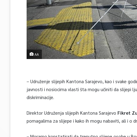
AA
– Udruženje slijepih Kantona Sarajevo, kao i svake god
javnosti i nosiocima vlasti šta mogu učiniti da slijepi lj
diskriminacije.
Direktor Udruženja slijepih Kantona Sarajevo
Fikret Z
pomagalima za slijepe i kako ih mogu nabaviti, ali i o
– Moramo konstatirati da trenutno slijepe osobe u Bos