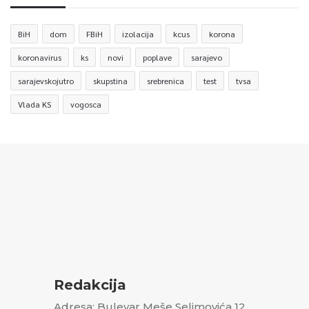
BiH
dom
FBiH
izolacija
kcus
korona
koronavirus
ks
novi
poplave
sarajevo
sarajevskojutro
skupstina
srebrenica
test
tvsa
Vlada KS
vogosca
Redakcija
Adresa: Bulevar Meše Selimovića 12,