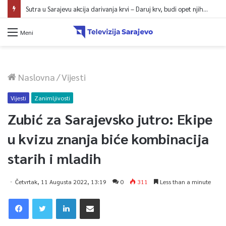
Sutra u Sarajevu akcija darivanja krvi – Daruj krv, budi opet njihov heroj
Meni
Naslovna
/
Vijesti
Vijesti
Zanimljivosti
Zubić za Sarajevsko jutro: Ekipe
u kvizu znanja biće kombinacija
starih i mladih
Četvrtak, 11 Augusta 2022, 13:19
0
311
Less than a minute