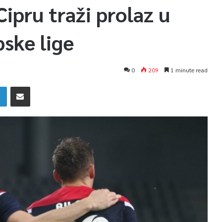
Cipru traži prolaz u
ske lige
0
209
1 minute read