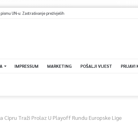
smu UN-u: Zastrašivanje preživjelih
A
IMPRESSUM
MARKETING
POŠALJI VIJEST
PRIJAVI
Na Cipru Traži Prolaz U Playoff Rundu Europske Lige