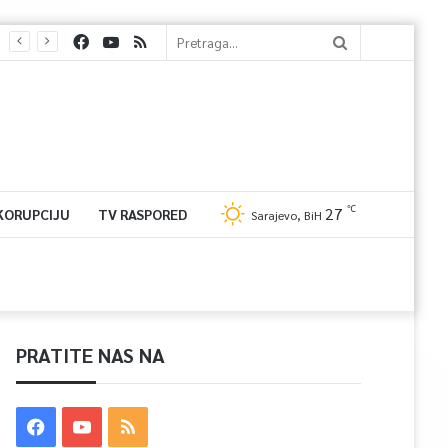
℃
27
 KORUPCIJU
TV RASPORED
Sarajevo, BiH
PRATITE NAS NA