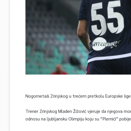
Nogometaši Zrinjskog u trećem pretkolu Europske lige 
Trener Zrinjskog Mladen Žižović vjeruje da njegova mom
odnosu na ljubljansku Olimpiju koju su “Plemići” pobij