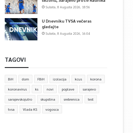
sezonu, Sarajevo protiv Radnika
Subota, 8 Augusta 2026, 18:56
U Dnevniku TVSA večeras
gledajte
Subota, 8 Augusta 2026, 16:04
TAGOVI
BiH
dom
FBiH
izolacija
kcus
korona
koronavirus
ks
novi
poplave
sarajevo
sarajevskojutro
skupstina
srebrenica
test
tvsa
Vlada KS
vogosca