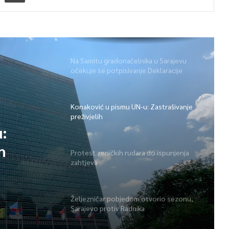
Na Samitu gradonačelnika u Sarajevu
očekuje se potpisivanje Deklaracije
Konaković u pismu UN-u: Zastrašivanje
preživjelih
:
h
Protest zeničkih rudara do ispunjenja
zahtjeva
Željezničar pobjedom otvorio sezonu,
Sarajevo protiv Radnika