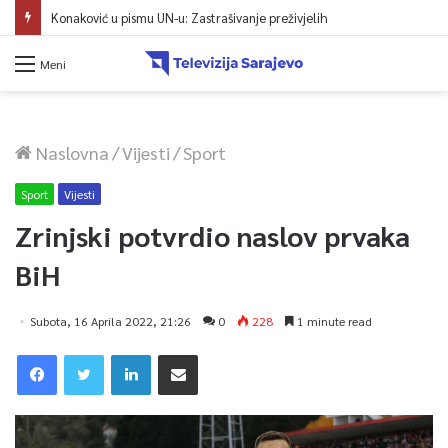
Konaković u pismu UN-u: Zastrašivanje preživjelih
Meni
Naslovna
/
Vijesti
/
Sport
Sport
Vijesti
Zrinjski potvrdio naslov prvaka
BiH
Subota, 16 Aprila 2022, 21:26
0
228
1 minute read