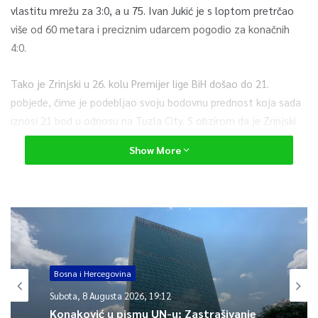
vlastitu mrežu za 3:0, a u 75. Ivan Jukić je s loptom pretrčao
više od 60 metara i preciznim udarcem pogodio za konačnih
4:0.
Tako je Zrinjski u 26. kolu Premijer lige BiH došao do 21.
pobjede, čime je podebljao svoju bodovnu prednost koja sada
iznosi 21 bod u odnosu na Tuzla City. S obzirom da je Zrinjski
bolji u međusobnim ogledima ta je prednost nedostižna u
Show More
preostalih sedam kola.
Za Zrinjski je to sedmi naslov prvaka BiH, prvi nakon 2018.
0
Bosna i Hercegovina
Article Rating
Subota, 8 Augusta 2026, 19:12
Konaković u pismu UN-u: Zastrašivanje