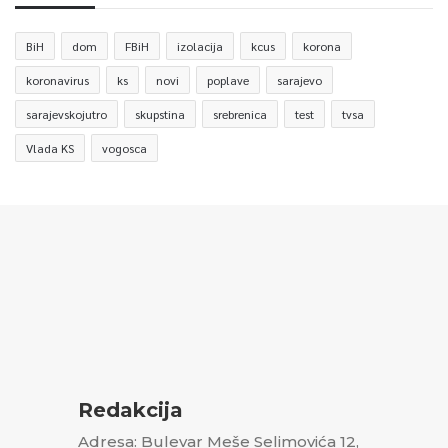
BiH
dom
FBiH
izolacija
kcus
korona
koronavirus
ks
novi
poplave
sarajevo
sarajevskojutro
skupstina
srebrenica
test
tvsa
Vlada KS
vogosca
Redakcija
Adresa: Bulevar Meše Selimovića 12,