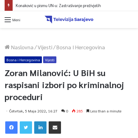
Konaković u pismu UN-u: Zastrašivanje preživjelih
Meni
Naslovna
/
Vijesti
/
Bosna I Hercegovina
Bosna i Hercegovina
Vijesti
Zoran Milanović: U BiH su
raspisani izbori po kriminalnoj
proceduri
Četvrtak, 5 Maja 2022, 16:27
0
285
Less than a minute