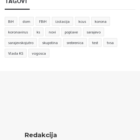
TAGOVI
BiH
dom
FBiH
izolacija
kcus
korona
koronavirus
ks
novi
poplave
sarajevo
sarajevskojutro
skupstina
srebrenica
test
tvsa
Vlada KS
vogosca
Redakcija