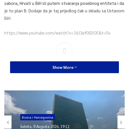
sabora, Hrvati u BiH ići putem stvaranja posebnog entiteta i da
je to plan B. Dodaje da je taj prijedlog čak u skladu sa Ustavom
BiH.
https://www.youtube.com/watch?v=16J3ef0SDOE&t=5s
0
Article Rating
Show More
Bosna i Hercegovina
Subota, 8 Augusta 2026, 19:12