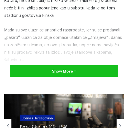
Kataru, može se zaključiti kako večeras tribine tog stadiona
neće biti ni izbliza popunjene kao u subotu, kada je na tom
stadionu gostovala Finska.
Mada su sve ulaznice unaprijed rasprodate, jer su se prodavali
„paketi“ ulaznica za obje domaće utakmice „Zmajeva“, danas
na zeničkim ulicama, do ovog trenutka, uopće nema navijača
niti su prodavci rekvizita izložili svoje štandove s kapama,
šalovima…
Show More
Čak na platou ispre Hotela „Internacional“, prilikom naše
posjete oko 9.20 sati, nismo zatekli ni zdravstveno osoblje
zaduženo za brzo-antigensko testiranje navijača s kupljenim
ulaznicama. Nogometni savez BiH je, naime, i za ovu utakmicu,
uz predočenu ulaznicu, osigurao besplatno testiranje za
navijače, koje je trebalo
početi u 8.30 sati te trajati do 20.30
Bosna i Hercegovina
sati.
Petak, 7 Augusta 2026, 13:48