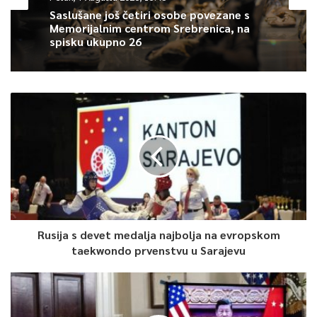
Radnici su prilikom naše posjete prosijecali zaštitnu žicu, kako
Saslušane još četiri osobe povezane s
Memorijalnim centrom Srebrenica, na
bi sa istočne strane zeničkog stadiona otvorili novi ulaz za
spisku ukupno 26
tribinu Sjever.
0
Article Rating
Rusija s devet medalja najbolja na evropskom
taekwondo prvenstvu u Sarajevu