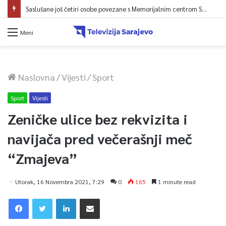
Saslušane još četiri osobe povezane s Memorijalnim centrom Srebrenica, na spisku ukupno 26
Meni
Naslovna
/
Vijesti
/
Sport
Sport
Vijesti
Zeničke ulice bez rekvizita i
navijača pred večerašnji meč
“Zmajeva”
Utorak, 16 Novembra 2021, 7:29
0
165
1 minute read