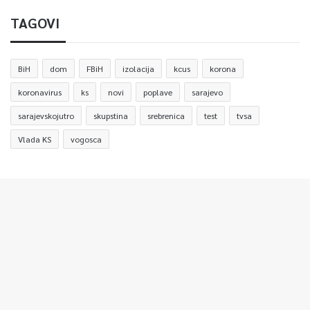
TAGOVI
BiH
dom
FBiH
izolacija
kcus
korona
koronavirus
ks
novi
poplave
sarajevo
sarajevskojutro
skupstina
srebrenica
test
tvsa
Vlada KS
vogosca