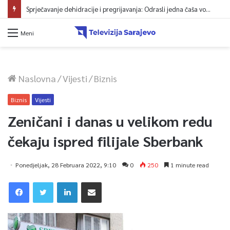
Sprječavanje dehidracije i pregrijavanja: Odrasli jedna čaša vode na sat vremena
Meni
Naslovna
/
Vijesti
/
Biznis
Biznis
Vijesti
Zeničani i danas u velikom redu
čekaju ispred filijale Sberbank
Ponedjeljak, 28 Februara 2022, 9:10
0
250
1 minute read