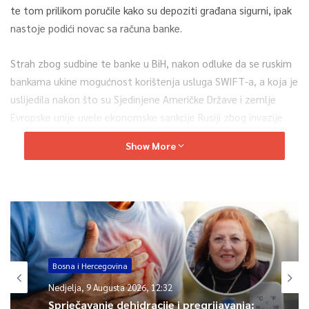
te tom prilikom poručile kako su depoziti građana sigurni, ipak
nastoje podići novac sa računa banke.
Strah zbog sudbine te banke u BiH, nakon odluke da se ruskim
bankama ukine mogućnost korištenja usluga SWIFT-a, a koja je
uslijedila nakon što su Sjedinjene Američke Države i zemlje
Evropske unije uvele ekonomske sankcije Rusiji zbog invazije
vojske te države na Ukrajinu, očito nije potpuno otklonjen ni
Show More
nakon što su upravljanje nad bankama u BiH preuzele
spomenute entitetske agencije.
0
Article Rating
Bosna i Hercegovina
Nedjelja, 9 Augusta 2026, 12:32
Sprječavanje dehidracije i pregrijavanja: