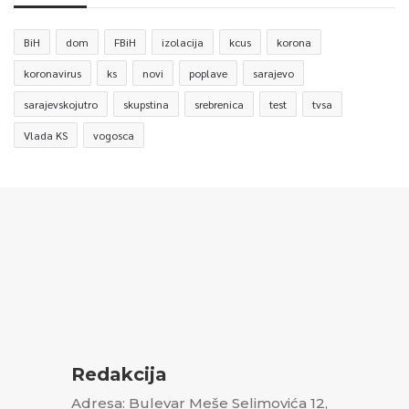
BiH
dom
FBiH
izolacija
kcus
korona
koronavirus
ks
novi
poplave
sarajevo
sarajevskojutro
skupstina
srebrenica
test
tvsa
Vlada KS
vogosca
Redakcija
Adresa: Bulevar Meše Selimovića 12,