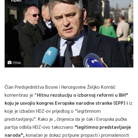
FENA
Član Predsjedništva Bosne i Hercegovine Željko Komšić
komentirao je “
Hitnu rezoluciju o izbornoj reformi u BiH”
koju je usvojio kongres Evropske narodne stranke (EPP) i
iz
koje je izbačen HDZ-ov prijedlog o “legitimnom
predstavljanju”. Kako je , činjenica da je čak i Evropska pučka
partija odbila HDZ-ovo takozvano
“legitimno predstavljanje
naroda”,
konačan je dokaz potpune propasti i promašenosti