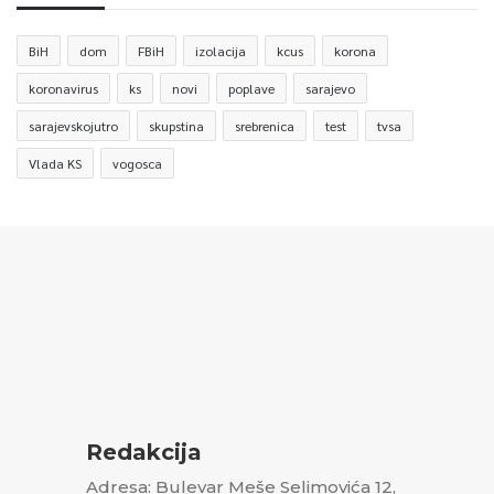
BiH
dom
FBiH
izolacija
kcus
korona
koronavirus
ks
novi
poplave
sarajevo
sarajevskojutro
skupstina
srebrenica
test
tvsa
Vlada KS
vogosca
Redakcija
Adresa: Bulevar Meše Selimovića 12,