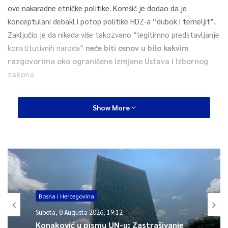
ove nakaradne etničke politike. Komšić je dodao da je
konceptulani debakl i potop politike HDZ-a “dubok i temeljit”.
Zaključio je da nikada više takozvano “legitimno predstavljanje
konstitutivnih naroda”
neće biti osnov u bilo kakvim
razgovorima oko ograničene izmjene Ustava i Izbornog
zakona
.
0
Show More
Article Rating
Bosna i Hercegovina
Subota, 8 Augusta 2026, 19:12
Konaković u pismu UN-u: Zastrašivanje