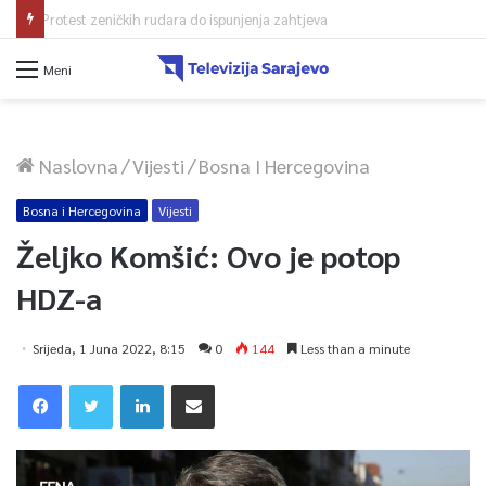
Protest zeničkih rudara do ispunjenja zahtjeva
Meni
Naslovna
/
Vijesti
/
Bosna I Hercegovina
Bosna i Hercegovina
Vijesti
Željko Komšić: Ovo je potop
HDZ-a
Srijeda, 1 Juna 2022, 8:15
0
144
Less than a minute