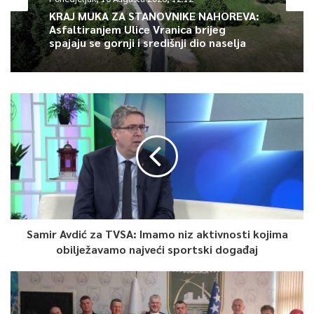
odnosu na 2022. godinu, dok je u teretnom saobraćaju
KRAJ MUKA ZA STANOVNIKE NAHOREVA:
Asfaltiranjem Ulice Vranica brijeg
prevezeno 7.147.874 tona robe. Džafić je naveo da je analizom
spajaju se gornji i središnji dio naselja
ostvarenog obima rada ŽFBiH u prošloj godini evidentno da je
došlo do pada privredne proizvodnje kompanija koja koriste
usluge željeznikog prevoza u BiH, što je rezultiralo manjim
brojem prevezenih tona roba. Poseban pad teretnog
željezničkog saobraćaja i usluga uzrokovan je padom obima
prevoza kod strateških partnera, kao što su JP Elektroprivreda
BiH d.d., Arcelor Mittal d.o.o. Zenica i GIKIL d.o.o. Lukavac.
Džafić je naveo da je krajem prošle godine u Željeznicama FBiH
bilo uposleno 2.611 radnika, što je za 87 radnika manje u
odnosu na predhodnu godinu. Lani je 213 radnika napustilo
Samir Avdić za TVSA: Imamo niz aktivnosti kojima
obilježavamo najveći sportski događaj
preduzeće po raznim osnovama, a primljeno je 126 nova
radnika, isključivo na poslovima organizovanja željezničkog
saobraćaja, poslovima održavanja željezničke infrastrukture i
poslovima održavanja vagona i lokomotiva u radionicama