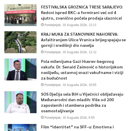
FESTIVALSKA GROZNICA TRESE SARAJEVO:
Redovi ispred BKC-a formirani već od 4
ujutro, zvanično počela prodaja ulaznica!
Ponedjeljak, 10 Augusta 2026, 12:21
KRAJ MUKA ZA STANOVNIKE NAHOREVA:
Asfaltiranjem Ulice Vranica brijeg spajaju se
gornji i središnji dio naselja
Ponedjeljak, 10 Augusta 2026, 12:12
Pola milenijuma Gazi Husrev-begovog
vakufa: Dr. Senaid Zaimović o historijskom
naslijeđu, ustavnoj snazi vakufname i viziji
za budućnost
Ponedjeljak, 10 Augusta 2026, 10:05
SOS Dječija sela BiH u Vijećnici obilježavaju
Međunarodni dan mladih: Više od 200
zaposlenih i stambena podrška za
osamostaljivanje
Ponedjeljak, 10 Augusta 2026, 9:55
Film “Identitet” na SFF-u: Emotivna i