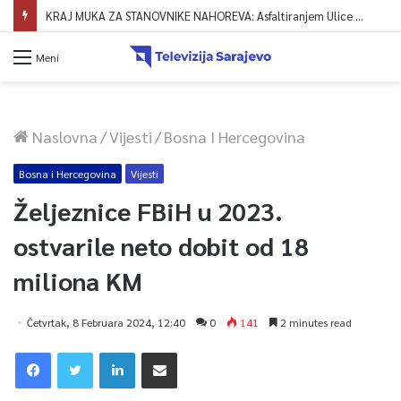
KRAJ MUKA ZA STANOVNIKE NAHOREVA: Asfaltiranjem Ulice Vranica brijeg spajaju se gornji i središnji dio naselja
Meni
Naslovna
/
Vijesti
/
Bosna I Hercegovina
Bosna i Hercegovina
Vijesti
Željeznice FBiH u 2023.
ostvarile neto dobit od 18
miliona KM
Četvrtak, 8 Februara 2024, 12:40
0
141
2 minutes read