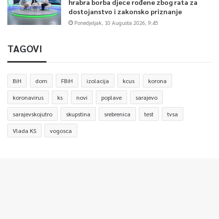
hrabra borba djece rođene zbog rata za
dostojanstvo i zakonsko priznanje
Ponedjeljak, 10 Augusta 2026, 9:45
TAGOVI
BiH
dom
FBiH
izolacija
kcus
korona
koronavirus
ks
novi
poplave
sarajevo
sarajevskojutro
skupstina
srebrenica
test
tvsa
Vlada KS
vogosca