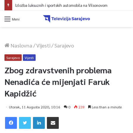
Izložba luksuznih i sportskih automobila na Vilsonovom
Meni
Naslovna
/
Vijesti
/
Sarajevo
Sarajevo
Vijesti
Zbog zdravstvenih problema
Nenadića će mijenjati Faruk
Kapidžić
Utorak, 11 Augusta 2020, 10:16
0
239
Less than a minute