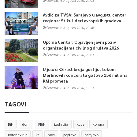
Četvrtak, 6 Augusta 2026, 21:03
Avdić za TVSA: Sarajevo u avgustu centar
regiona: Stižu lideri evropskih gradova
Četvrtak, 6 Augusta 2026, 20:48
Općina Centar: Objavljen javni poziv
organizacijama civilnog društva 2026
Četvrtak, 6 Augusta 2026, 20:07
U julu u KS rast broja gostiju, tokom
Merlinovih koncerata gotovo 156 miliona
KM prometa
Četvrtak, 6 Augusta 2026, 19:37
TAGOVI
BiH
dom
FBiH
izolacija
kcus
korona
koronavirus
ks
novi
poplave
sarajevo