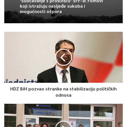
‘Suočavanje s prošlošću’ SFF-a: Filmovi
koji istražuju nasljeđe sukoba i
“Pripravnost” u zonama A,B,C,D sa preporukama u cilju zaštite
mogućnosti otpora
zdravlja građana usljed povišenih koncentracija zagađujućih
materija.
0
Article Rating
HDZ BiH pozvao stranke na stabilizaciju političkih
odnosa