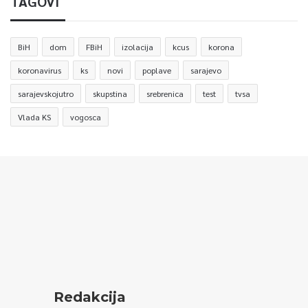
TAGOVI
BiH
dom
FBiH
izolacija
kcus
korona
koronavirus
ks
novi
poplave
sarajevo
sarajevskojutro
skupstina
srebrenica
test
tvsa
Vlada KS
vogosca
Redakcija