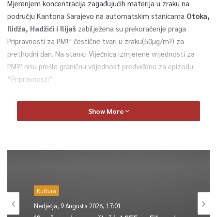
Mjerenjem koncentracija zagađujućih materija u zraku na
području Kantona Sarajevo na automatskim stanicama
Otoka,
Ilidža, Hadžići i Ilijaš
zabilježena su prekoračenje praga
Pripravnosti za PM¹º čestične tvari u zraku(50µg/m³) za
prethodni dan. Na stanici Vijećnica izmjerene vrijednosti za
PM¹º nisu prešle graničnu vrijednost predviđenu za epizodu
“Pripravnosti”.
Prema sinoptičkoj prognozi Federalnog hidrometeorološkog
Show More
zavoda sutra i naredna tri dana se očekuje umjereno do
pretežno oblačno vrijeme, vjetar slabog intenziteta, zbog
čega postoje uslovi za inverziju u jutarnjim i večernjim satima.
Očekuje se daljnje nakupljanje zagađujućih materija, rast
njihovih koncentracija, naročito u jutarnjim i večernjim
satima.
Kultura
Stručno tijelo je, prema odredbama Plana interventnih mjera u
Nedjelja, 9 Augusta 2026, 17:01
slučajevima prekomjerne zagađenosti zraka, proglasilo epizodu