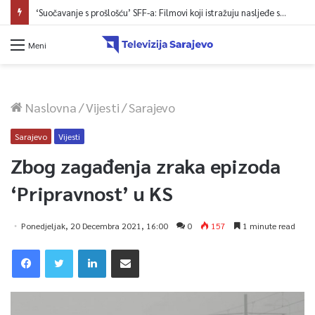
‘Suočavanje s prošlošću’ SFF-a: Filmovi koji istražuju nasljeđe sukoba i mogućnosti otpora
Meni
Naslovna
/
Vijesti
/
Sarajevo
Sarajevo
Vijesti
Zbog zagađenja zraka epizoda
‘Pripravnost’ u KS
Ponedjeljak, 20 Decembra 2021, 16:00
0
157
1 minute read