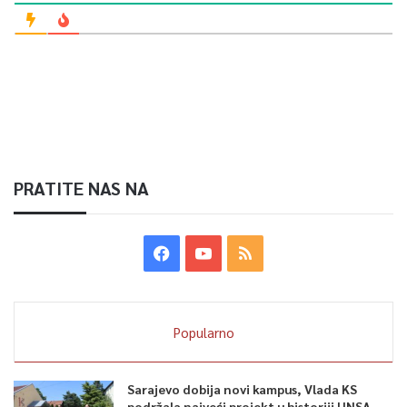
PRATITE NAS NA
Popularno
Sarajevo dobija novi kampus, Vlada KS
podržala najveći projekt u historiji UNSA