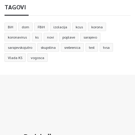
TAGOVI
BiH
dom
FBiH
izolacija
kcus
korona
koronavirus
ks
novi
poplave
sarajevo
sarajevskojutro
skupstina
srebrenica
test
tvsa
Vlada KS
vogosca