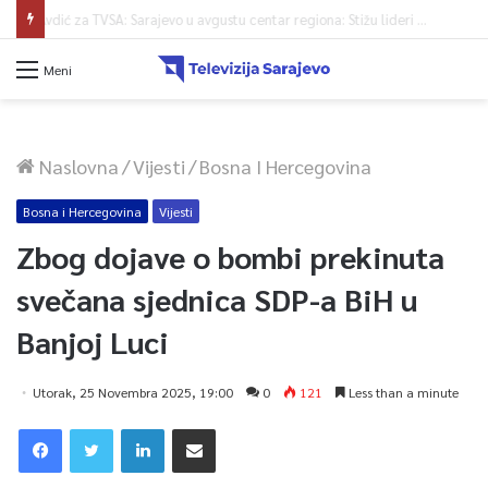
Općina Centar: Objavljen javni poziv organizacijama civilnog društva 2026
Meni
Naslovna
/
Vijesti
/
Bosna I Hercegovina
Bosna i Hercegovina
Vijesti
Zbog dojave o bombi prekinuta
svečana sjednica SDP-a BiH u
Banjoj Luci
Utorak, 25 Novembra 2025, 19:00
0
121
Less than a minute