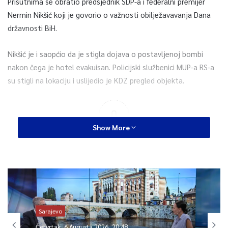
Prisutnima se obratio predsjednik SDP-a i federalni premijer
Nermin Nikšić koji je govorio o važnosti obilježavavanja Dana
državnosti BiH.
Nikšić je i saopćio da je stigla dojava o postavljenoj bombi
nakon čega je hotel evakuisan. Policijski službenici MUP-a RS-a
su stigli na lokaciju i uslijedio je KDZ pregled objekta.
0
Show More
Article Rating
Sarajevo
Četvrtak, 6 Augusta 2026, 20:48