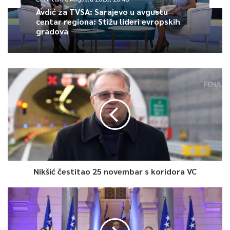
Avdić za TVSA: Sarajevo u avgustu
centar regiona: Stižu lideri evropskih
gradova
Nikšić čestitao 25 novembar s koridora VC