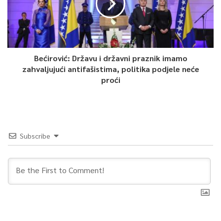
Bećirović: Državu i državni praznik imamo
zahvaljujući antifašistima, politika podjele neće
proći
Subscribe