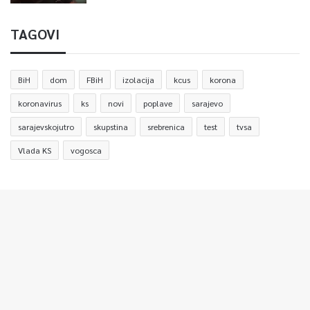
TAGOVI
BiH
dom
FBiH
izolacija
kcus
korona
koronavirus
ks
novi
poplave
sarajevo
sarajevskojutro
skupstina
srebrenica
test
tvsa
Vlada KS
vogosca