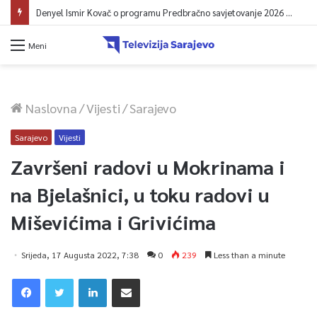
Denyel Ismir Kovač o programu Predbračno savjetovanje 2026 (video)
Meni
Naslovna
/
Vijesti
/
Sarajevo
Sarajevo
Vijesti
Završeni radovi u Mokrinama i
na Bjelašnici, u toku radovi u
Miševićima i Grivićima
Srijeda, 17 Augusta 2022, 7:38
0
239
Less than a minute