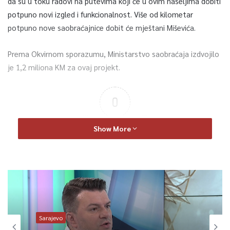
da su u toku radovi na putevima koji će u ovim naseljima dobiti
potpuno novi izgled i funkcionalnost. Više od kilometar
potpuno nove saobraćajnice dobit će mještani Miševića.
Prema Okvirnom sporazumu, Ministarstvo saobraćaja izdvojilo
je 1,2 miliona KM za ovaj projekt.
0
Article Rating
Show More
Sarajevo