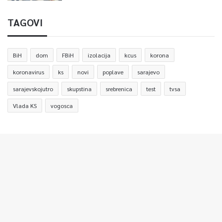
TAGOVI
BiH
dom
FBiH
izolacija
kcus
korona
koronavirus
ks
novi
poplave
sarajevo
sarajevskojutro
skupstina
srebrenica
test
tvsa
Vlada KS
vogosca