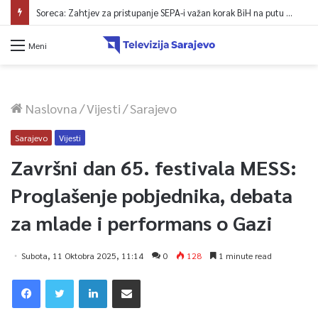
Soreca: Zahtjev za pristupanje SEPA-i važan korak BiH na putu ka EU
Meni
Naslovna
/
Vijesti
/
Sarajevo
Sarajevo
Vijesti
Završni dan 65. festivala MESS:
Proglašenje pobjednika, debata
za mlade i performans o Gazi
Subota, 11 Oktobra 2025, 11:14
0
128
1 minute read