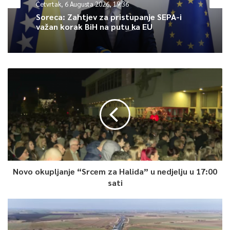
Četvrtak, 6 Augusta 2026, 19:36
Sarajevskog paviljona „Gaza Bijenale“, koji će biti izveden u
Soreca: Zahtjev za pristupanje SEPA-i
Collegium Artisticumu u 14:30 sati.
važan korak BiH na putu ka EU
Riječ je o performansu Mahmouda AlBalawija, nastalom u
saradnji sa Festivalom MESS, u režiji Ajle Bešić, dok ulogu izvodi
glumac Dino Bajrović.
Ovogodišnji MESS još jednom potvrđuje svoj status
najznačajnije teatarske manifestacije u regionu, koja spaja
umjetnike, publiku i društvene teme kroz univerzalni jezik
teatra.
Novo okupljanje “Srcem za Halida” u nedjelju u 17:00
0
sati
Article Rating