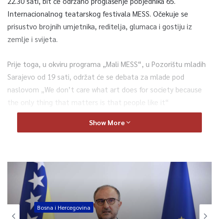
22.30 sati, bit će održano proglašenje pobjednika 65.
Internacionalnog teatarskog festivala MESS. Očekuje se
prisustvo brojnih umjetnika, reditelja, glumaca i gostiju iz
zemlje i svijeta.
Prije toga, u okviru programa „Mali MESS“, u Pozorištu mladih
Sarajevo od 19 sati, održat će se debata za mlade pod
naslovom „We don’t care what art does for society because
the only thing that matters is that people like it“
(„Ne brinemo šta umjetnost čini za društvo jer je jedino važno
Show More
da se ljudima sviđa“).
Debatu organizuje Debatni klub škole stranih jezika Follow Me
Altera Lingua, s ciljem poticanja kritičkog razmišljanja,
argumentovane diskusije i razvoja konverzacijskih vještina
tinejdžera.
Bosna i Hercegovina
Program završnog dana počet će performansom u okviru