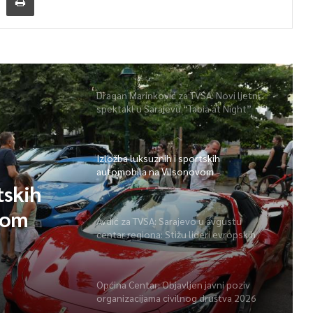
Dragan Marinković za TVSA: Novi ljetni
spektakl u Sarajevu “Tabia at Night”
Izložba luksuznih i sportskih
automobila na Vilsonovom
tskih
vom
Avdić za TVSA: Sarajevo u avgustu
centar regiona: Stižu lideri evropskih
gradova
Općina Centar: Objavljen javni poziv
organizacijama civilnog društva 2026