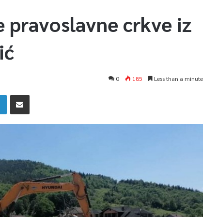
 pravoslavne crkve iz
ić
0
185
Less than a minute