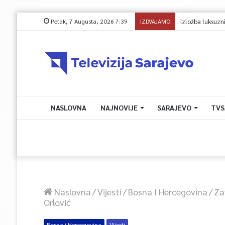
Petak, 7 Augusta, 2026 7:39
IZDVAJAMO
Izložba luksuzni
NASLOVNA
NAJNOVIJE
SARAJEVO
TVS
Naslovna
/
Vijesti
/
Bosna I Hercegovina
/
Za
Orlović
Bosna i Hercegovina
Vijesti