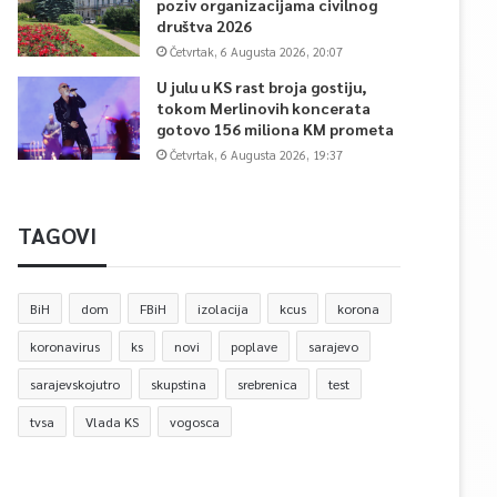
poziv organizacijama civilnog
društva 2026
Četvrtak, 6 Augusta 2026, 20:07
U julu u KS rast broja gostiju,
tokom Merlinovih koncerata
gotovo 156 miliona KM prometa
Četvrtak, 6 Augusta 2026, 19:37
TAGOVI
BiH
dom
FBiH
izolacija
kcus
korona
koronavirus
ks
novi
poplave
sarajevo
sarajevskojutro
skupstina
srebrenica
test
tvsa
Vlada KS
vogosca