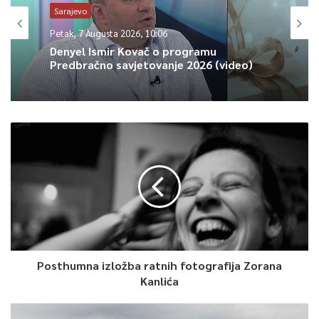
Sarajevo
Koordinatori na mostu su bili Vedran Ugljen i Đani Jakirović, koji
Petak, 7 Augusta 2026, 10:06
je ujedno autor skulpture koja će se uručiti pobjednicima.
Denyel Ismir Kovač o programu
Predbračno savjetovanje 2026 (video)
Ocjenjivao se prilaz skakaonici, let, upad u vodu i štrap.
0
Article Rating
Posthumna izložba ratnih fotografija Zorana
Kanlića