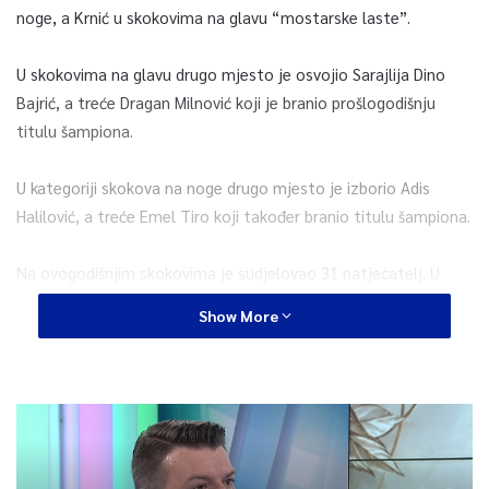
noge, a Krnić u skokovima na glavu “mostarske laste”.
U skokovima na glavu drugo mjesto je osvojio Sarajlija Dino
Bajrić, a treće Dragan Milnović koji je branio prošlogodišnju
titulu šampiona.
U kategoriji skokova na noge drugo mjesto je izborio Adis
Halilović, a treće Emel Tiro koji također branio titulu šampiona.
Na ovogodišnjim skokovima je sudjelovao 31 natjecatelj. U
skokovima na noge borilo se 14 skakača, a u skokovima na
Show More
glavu borilo se 17 za titulu najbolje laste.
Natjecanje je održano u dvije serije, a svaki skok praćen je pod
budnim okom stručnog ocjenjivačkog suda u sastavu: Alica
Jakirović (predsjednik), Samir Zukanović – Lilo, Haris Škoro,
Haris Šiširak i Branko Bogičević.