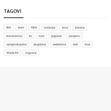
TAGOVI
BiH
dom
FBiH
izolacija
kcus
korona
koronavirus
ks
novi
poplave
sarajevo
sarajevskojutro
skupstina
srebrenica
test
tvsa
Vlada KS
vogosca