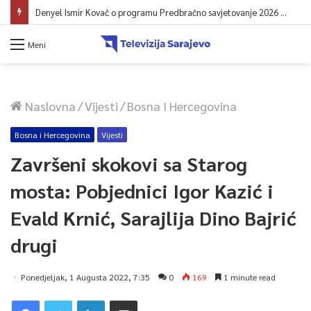
Denyel Ismir Kovač o programu Predbračno savjetovanje 2026 (video)
Meni
Naslovna
/
Vijesti
/
Bosna I Hercegovina
Bosna i Hercegovina
Vijesti
Završeni skokovi sa Starog
mosta: Pobjednici Igor Kazić i
Evald Krnić, Sarajlija Dino Bajrić
drugi
Ponedjeljak, 1 Augusta 2022, 7:35
0
169
1 minute read