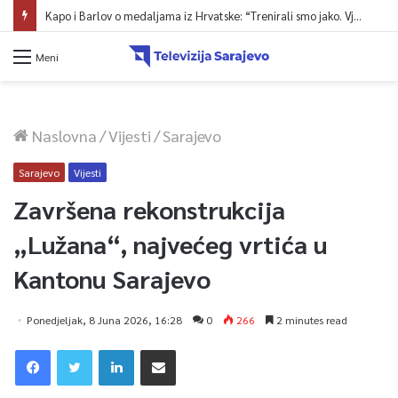
Kapo i Barlov o medaljama iz Hrvatske: “Trenirali smo jako. Vjerovali smo”
Meni
Naslovna
/
Vijesti
/
Sarajevo
Sarajevo
Vijesti
Završena rekonstrukcija
„Lužana“, najvećeg vrtića u
Kantonu Sarajevo
Ponedjeljak, 8 Juna 2026, 16:28
0
266
2 minutes read