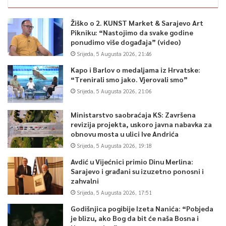
Žiško o 2. KUNST Market & Sarajevo Art
Pikniku: “Nastojimo da svake godine
ponudimo više događaja” (video)
Srijeda, 5 Augusta 2026, 21:46
Kapo i Barlov o medaljama iz Hrvatske:
“Trenirali smo jako. Vjerovali smo”
Srijeda, 5 Augusta 2026, 21:06
Ministarstvo saobraćaja KS: Završena
revizija projekta, uskoro javna nabavka za
obnovu mosta u ulici Ive Andrića
Srijeda, 5 Augusta 2026, 19:18
Avdić u Vijećnici primio Dinu Merlina:
Sarajevo i građani su izuzetno ponosni i
zahvalni
Srijeda, 5 Augusta 2026, 17:51
Godišnjica pogibije Izeta Nanića: “Pobjeda
je blizu, ako Bog da bit će naša Bosna i