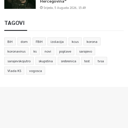
Hercegovina”
Srijeda, 5 Augusta 2026, 15:49
TAGOVI
BiH
dom
FBiH
izolacija
kcus
korona
koronavirus
ks
novi
poplave
sarajevo
sarajevskojutro
skupstina
srebrenica
test
tvsa
Vlada KS
vogosca