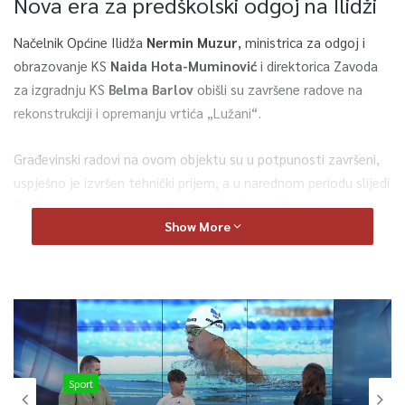
Nova era za predškolski odgoj na Ilidži
Načelnik Općine Ilidža
Nermin Muzur
, ministrica za odgoj i
obrazovanje KS
Naida Hota-Muminović
i direktorica Zavoda
za izgradnju KS
Belma Barlov
obišli su završene radove na
rekonstrukciji i opremanju vrtića „Lužani“.
Građevinski radovi na ovom objektu su u potpunosti završeni,
uspješno je izvršen tehnički prijem, a u narednom periodu slijedi
finalno opremanje unutrašnjosti kako bi sve bilo spremno za
Show More
novu pedagošku godinu.
Ključne činjenice o vrtiću „Lužani“:
Kapacitet:
Više od 200 djece raspoređene u
11 odgojnih
grupa
.
Status:
Najveći predškolski objekat u Kantonu Sarajevo.
Sport
Početak rada:
Prve mališane prima već u
septembru
.