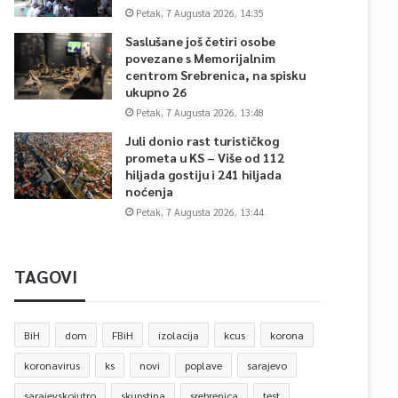
Petak, 7 Augusta 2026, 14:35
Saslušane još četiri osobe
povezane s Memorijalnim
centrom Srebrenica, na spisku
ukupno 26
Petak, 7 Augusta 2026, 13:48
Juli donio rast turističkog
prometa u KS – Više od 112
hiljada gostiju i 241 hiljada
noćenja
Petak, 7 Augusta 2026, 13:44
TAGOVI
BiH
dom
FBiH
izolacija
kcus
korona
koronavirus
ks
novi
poplave
sarajevo
sarajevskojutro
skupstina
srebrenica
test