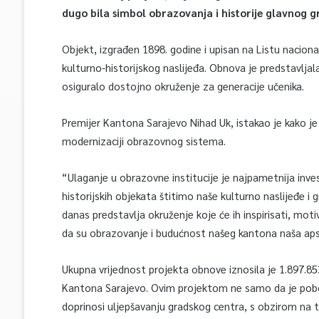
dugo bila simbol obrazovanja i historije glavnog g
Objekt, izgrađen 1898. godine i upisan na Listu naciona
kulturno-historijskog naslijeđa. Obnova je predstavljal
osiguralo dostojno okruženje za generacije učenika.
Premijer Kantona Sarajevo Nihad Uk, istakao je kako je
modernizaciji obrazovnog sistema.
“Ulaganje u obrazovne institucije je najpametnija inv
historijskih objekata štitimo naše kulturno naslijeđe 
danas predstavlja okruženje koje će ih inspirisati, moti
da su obrazovanje i budućnost našeg kantona naša apso
Ukupna vrijednost projekta obnove iznosila je 1.897.853
Kantona Sarajevo. Ovim projektom ne samo da je pobol
doprinosi uljepšavanju gradskog centra, s obzirom na 