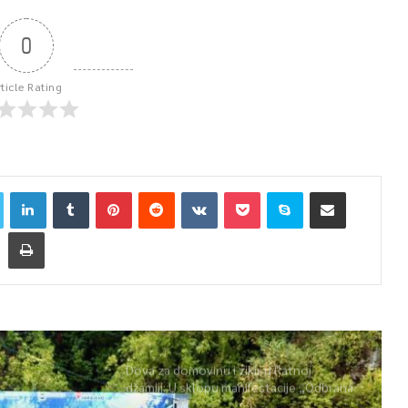
0
rticle Rating
Dova za domovinu i zikir u Ratnoj
džamiji: U sklopu manifestacije „Odbrana
BiH – Igman 2026“ odana počast