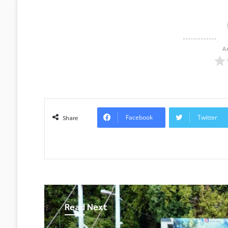
A
Facebook
Twitter
Share
Read Next