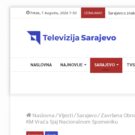
Petak, 7 Augusta, 2026 7:30
IZDVAJAMO
NASLOVNA
NAJNOVIJE
SARAJEVO
TVS
Naslovna
/
Vijesti
/
Sarajevo
/
Završena Obnov
KM Vraća Sjaj Nacionalnom Spomeniku
Sarajevo
Vijesti