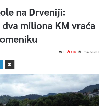
le na Drveniji:
o dva miliona KM vraća
pomeniku
0
138
1 minute read