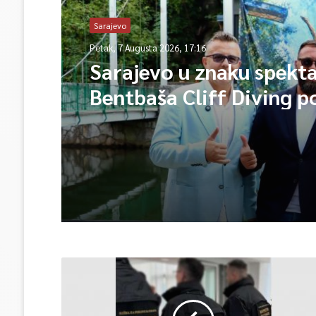
Sarajevo
Petak, 7 Augusta 2026, 17:16
Sarajevo u znaku spekta
Bentbaša Cliff Diving 
okuplja najbolje skakače
vrhunsku zabavu