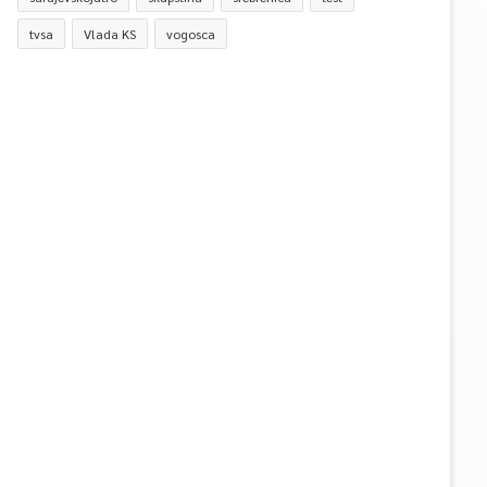
tvsa
Vlada KS
vogosca