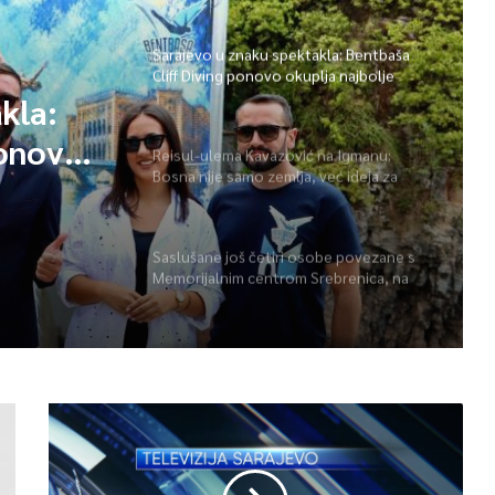
herojima
Sarajevo u znaku spektakla: Bentbaša
Cliff Diving ponovo okuplja najbolje
skakače i vrhunsku zabavu
kla:
ponovo
Reisul-ulema Kavazović na Igmanu:
Bosna nije samo zemlja, već ideja za
 i
koju se živi
Saslušane još četiri osobe povezane s
Memorijalnim centrom Srebrenica, na
spisku ukupno 26