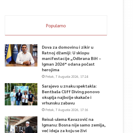
Popularno
Dova za domovinu i zikir u
Ratnoj džamiji: U sklopu
manifestacije „Odbrana BiH –
Igman 2026“ odana počast
herojima
Petak, 7 Augusta 2026, 17:24
Sarajevo u znaku spektakla:
Bentbaša Cliff Diving ponovo
okuplja najbolje skakače i
vrhunsku zabavu
Petak, 7 Augusta 2026, 17:16
Reisul-ulema Kavazović na
Igmanu: Bosna nije samo zemlja,
već ideja za koju se živi