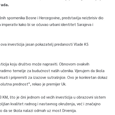
rada.
lnih spomenika Bosne i Hercegovine, predstavlja neizbrisiv dio
a imperativ kako bi se očuvao urbani identitet Sarajeva i
 ova investicija jasan pokazatelj predanosti Vlade KS
esticija koju društvo može napraviti. Obnovom ovakvih
i gradimo temelje za budućnost naših učenika. Vjerujem da škola
visati i pripremiti za izazove sutrašnjice. Ovo je konkretan dokaz
lutna prednost”, rekao je premijer Uk.
 KM, što je čini jednom od većih investicija u obrazovni sistem
jšan kvalitet radnog i nastavnog okruženja, već i značajno
to da se škola nalazi odmah uz most Drvenija.