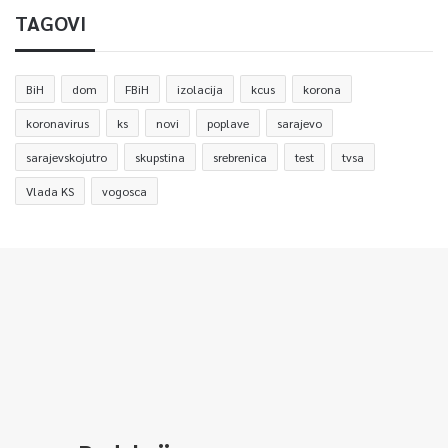
TAGOVI
BiH
dom
FBiH
izolacija
kcus
korona
koronavirus
ks
novi
poplave
sarajevo
sarajevskojutro
skupstina
srebrenica
test
tvsa
Vlada KS
vogosca