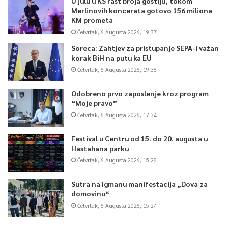
U julu u KS rast broja gostiju, tokom
Merlinovih koncerata gotovo 156 miliona
KM prometa
Četvrtak, 6 Augusta 2026, 19:37
Soreca: Zahtjev za pristupanje SEPA-i važan
korak BiH na putu ka EU
Četvrtak, 6 Augusta 2026, 19:36
Odobreno prvo zaposlenje kroz program
“Moje pravo”
Četvrtak, 6 Augusta 2026, 17:34
Festival u Centru od 15. do 20. augusta u
Hastahana parku
Četvrtak, 6 Augusta 2026, 15:28
Sutra na Igmanu manifestacija „Dova za
domovinu“
Četvrtak, 6 Augusta 2026, 15:24