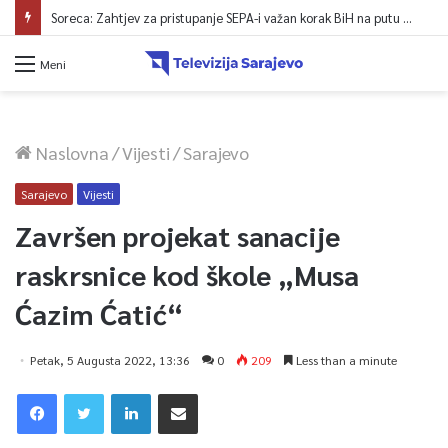
Soreca: Zahtjev za pristupanje SEPA-i važan korak BiH na putu ka EU
Meni
Naslovna
/
Vijesti
/
Sarajevo
Sarajevo
Vijesti
Završen projekat sanacije
raskrsnice kod škole „Musa
Ćazim Ćatić“
Petak, 5 Augusta 2022, 13:36
0
209
Less than a minute