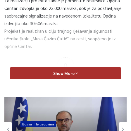
Za realizaciju projekta sanacije pomenute raskrsnice Općina
Centar izdvojila je oko 23.000 maraka, dok je za postavljanje
saobraćajne signalizacije na navedenom lokalitetu Općina
izdvojila oko 30.506 maraka.
Projekat je realiziran u cilju trajnog rješavanja sigurnosti
učenika škole „Musa Ćazim Ćatić“ na cesti, saopćeno je iz
općine Centar.
0
Show More
Article Rating
Bosna i Hercegovina