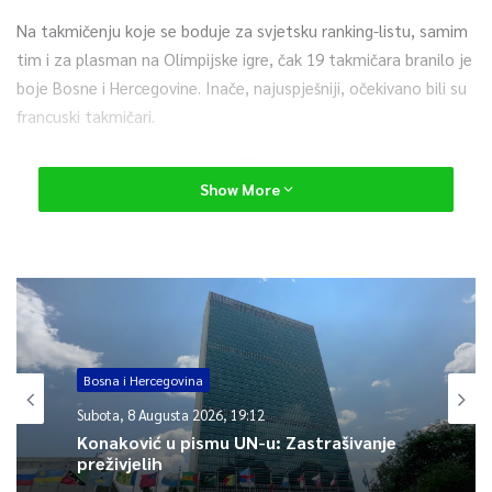
Na takmičenju koje se boduje za svjetsku ranking-listu, samim
tim i za plasman na Olimpijske igre, čak 19 takmičara branilo je
boje Bosne i Hercegovine. Inače, najuspješniji, očekivano bili su
francuski takmičari.
0
Show More
Article Rating
Bosna i Hercegovina
Subota, 8 Augusta 2026, 19:12
Konaković u pismu UN-u: Zastrašivanje
preživjelih