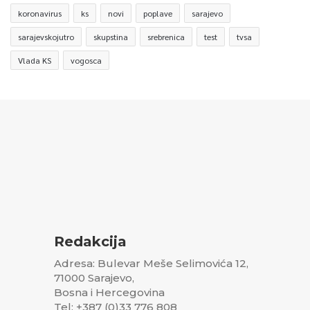
koronavirus
ks
novi
poplave
sarajevo
sarajevskojutro
skupstina
srebrenica
test
tvsa
Vlada KS
vogosca
Redakcija
Adresa: Bulevar Meše Selimovića 12,
71000 Sarajevo,
Bosna i Hercegovina
Tel: +387 (0)33 776 808