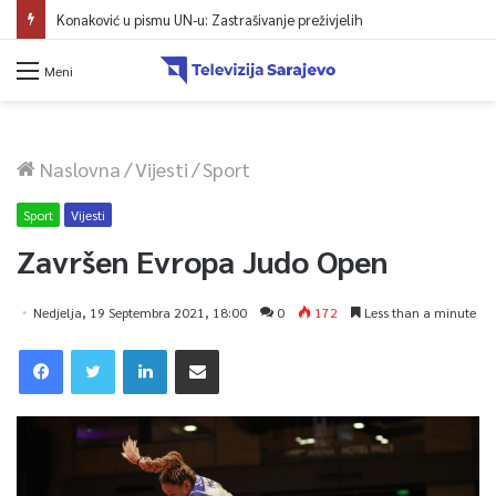
Konaković u pismu UN-u: Zastrašivanje preživjelih
Meni
Naslovna
/
Vijesti
/
Sport
Sport
Vijesti
Završen Evropa Judo Open
Nedjelja, 19 Septembra 2021, 18:00
0
172
Less than a minute