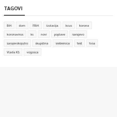
TAGOVI
BiH
dom
FBiH
izolacija
kcus
korona
koronavirus
ks
novi
poplave
sarajevo
sarajevskojutro
skupstina
srebrenica
test
tvsa
Vlada KS
vogosca