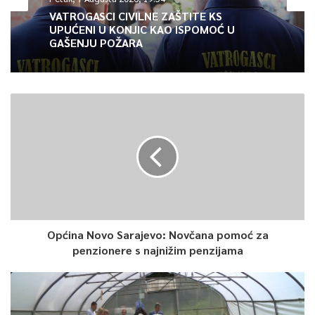
Digitalni certifikat o vakcinaciji građani će moći koristi i za
VATROGASCI CIVILNE ZAŠTITE KS
UPUĆENI U KONJIC KAO ISPOMOĆ U
potrebe putovanja, svakako uz preduslov da države u koju
GAŠENJU POŽARA
građani putuju prihvataju vrstu vakcine kojom je osoba
vakcinisana i ovakvu formu potvrde o vakcinaciji, a što zavisi od
same granične politike svake države.
Iako je ovaj certifikat izrađen u skladu sa smjernicama EU,
svaka od država reguliše svoja epidemiološka pravila ulaska i
boravka u državi, pa tako i u pogledu prihvatljivosti certifikata,
njegovog izdavaoca, ali i vrste vakcine kojom je osoba
vakcinisana. Zavod moli građane da prije početka svog
putovanja provjere sve uvjete za ulazak i potrebnu i
prihvatljivu dokumentaciju neophodnu za ulazak u zemlju u
Općina Novo Sarajevo: Novčana pomoć za
penzionere s najnižim penzijama
koju se upućuju, a sve kako bi izbjegli eventualne neugodnosti
ili odbijanja ulaska u određenu zemlju.
Pored digitalnog certifikata, u narednim koracima, putem iste