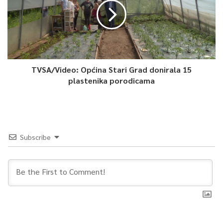
aplikacije, građanima će biti omogućeno da kontrolisano
preuzmu i druge dokumente koji se odnose na “Covid-19”, a to
su prije svega Rješenje Ministarstva zdravstva o određenoj
izolaciji zbog “Covid-19”, kao i Potvrda o prebolovanom
“Covidu-19”.
TVSA/Video: Općina Stari Grad donirala 15
plastenika porodicama
Zavod ističe da je proces informatizacije zdravstva koji provodi
Zavod zdravstvenog osiguranja Kantona Sarajevo u Kantonu
Sarajevo izuzetno uspješan i da predstavlja jedan od
najvažnijih reformskih procesa u zdravstvenom sistemu
Kantona Sarajevo u postratnom periodu. Proces
Subscribe
informatizacije zdravstva uvodi transparentnost u procese
rada, te upravo informacioni sistem predstavlja ključni element
u borbi protiv korupcije u zdravstvu.
0