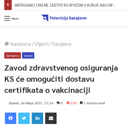
VATROGASCI CIVILNE ZAŠTITE KS UPUĆENI U KONJIC KAO ISPOMOĆ U GAŠENJU POŽARA
Meni
Naslovna
/
Vijesti
/
Sarajevo
Sarajevo
Vijesti
Zavod zdravstvenog osiguranja
KS će omogućiti dostavu
certifikata o vakcinaciji
Srijeda, 26 Maja 2021, 17:24
0
230
1 minute read