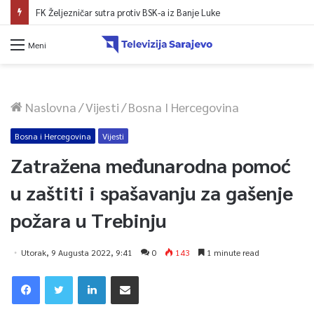
FK Željezničar sutra protiv BSK-a iz Banje Luke
Meni
Naslovna
/
Vijesti
/
Bosna I Hercegovina
Bosna i Hercegovina
Vijesti
Zatražena međunarodna pomoć
u zaštiti i spašavanju za gašenje
požara u Trebinju
Utorak, 9 Augusta 2022, 9:41
0
143
1 minute read