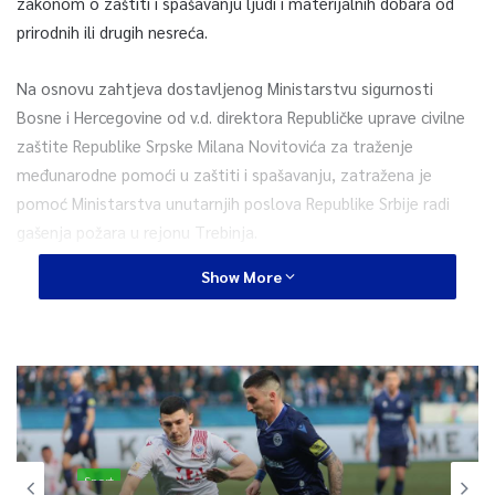
zakonom o zaštiti i spašavanju ljudi i materijalnih dobara od
prirodnih ili drugih nesreća.
Na osnovu zahtjeva dostavljenog Ministarstvu sigurnosti
Bosne i Hercegovine od v.d. direktora Republičke uprave civilne
zaštite Republike Srpske Milana Novitovića za traženje
međunarodne pomoći u zaštiti i spašavanju, zatražena je
pomoć Ministarstva unutarnjih poslova Republike Srbije radi
gašenja požara u rejonu Trebinja.
Show More
U zahtjevu Republičke uprave civilne zaštite Republike Srpske
navedeno je da požar prijeti stanovništvu i materijalnim
dobrima i da su iskorišteni svi resursi za gašenje požara koji su
bili raspoloživi.
Zahtjev za traženje međunarodne pomoći dostavljen je u
skladu sa Sporazumom između Vijeća ministara Bosne i
Sport
Hercegovine i Vlade Republike Srbije o saradnji u zaštiti od