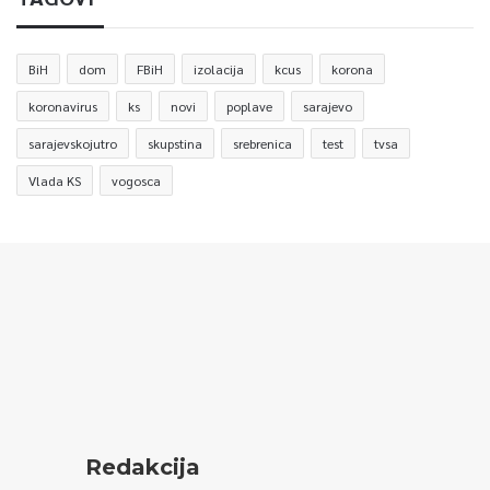
BiH
dom
FBiH
izolacija
kcus
korona
koronavirus
ks
novi
poplave
sarajevo
sarajevskojutro
skupstina
srebrenica
test
tvsa
Vlada KS
vogosca
Redakcija