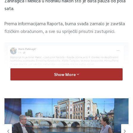
Zahiragića i Mekića u hodniku nakon što je data pauza od pola
sata.
Prema informacijama Raporta, burna svađa zamalo je završila
fizičkim obračunom, a sve su spriječili prisutni zastupnici.
Show More
Sarajevo
Sjednica je nedugo zatim i prekinuta.
Četvrtak, 6 Augusta 2026, 20:48