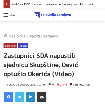
Avdić za TVSA: Sarajevo u avgustu centar regiona: Stižu lideri evropskih gradova
Meni
Naslovna
/
Vijesti
/
Sarajevo
Sarajevo
Vijesti
Zastupnici SDA napustili
sjednicu Skupštine, Dević
optužio Okerića (Video)
Petak, 22 Oktobra 2021, 13:56
0
2.343
1 minute read