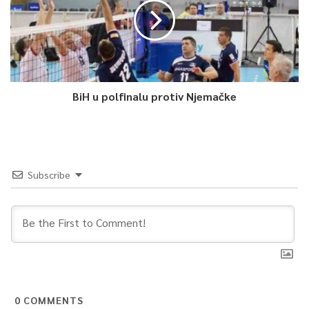
-Kolega Deviću meni je drago da je javnost imala priliku da vidi
vaše ponašanje na današnjoj i svim drugim sjednicama
Skupštine, tako da će javnost ocijeniti kome na čast njegovo
BiH u polfinalu protiv Njemačke
ponašanje.
Nastavljamo dalje, kazao je Okerić, nakon čega su uslijedile
konsultacije i isključeni su mikrofoni u sali. Nakon minut dva
Subscribe
oglasio se ponovo Okerić, prekinuvši sjednicu i kazao da će
javnost o njenom nastavku biti blagovremeno obaviještena.
0
Article Rating
0
COMMENTS