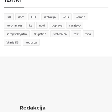
TAGOVI
BiH
dom
FBiH
izolacija
kcus
korona
koronavirus
ks
novi
poplave
sarajevo
sarajevskojutro
skupstina
srebrenica
test
tvsa
Vlada KS
vogosca
Redakcija