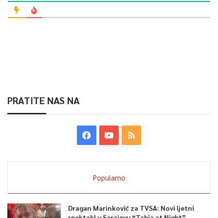
PRATITE NAS NA
Popularno
Dragan Marinković za TVSA: Novi ljetni
spektakl u Sarajevu “Tabia at Night”