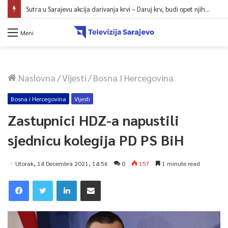
Sutra u Sarajevu akcija darivanja krvi – Daruj krv, budi opet njihov heroj
Meni
Naslovna
/
Vijesti
/
Bosna I Hercegovina
Bosna i Hercegovina
Vijesti
Zastupnici HDZ-a napustili
sjednicu kolegija PD PS BiH
Utorak, 14 Decembra 2021, 14:56
0
157
1 minute read