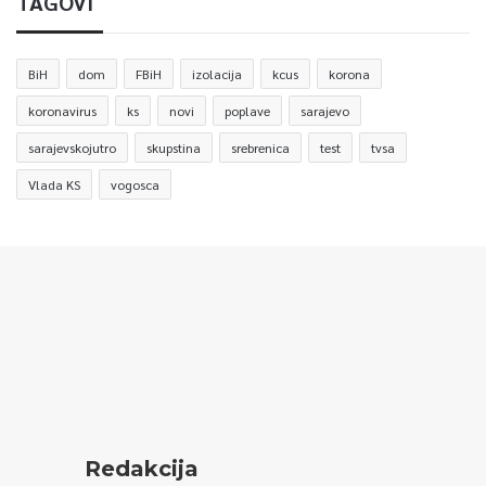
TAGOVI
BiH
dom
FBiH
izolacija
kcus
korona
koronavirus
ks
novi
poplave
sarajevo
sarajevskojutro
skupstina
srebrenica
test
tvsa
Vlada KS
vogosca
Redakcija