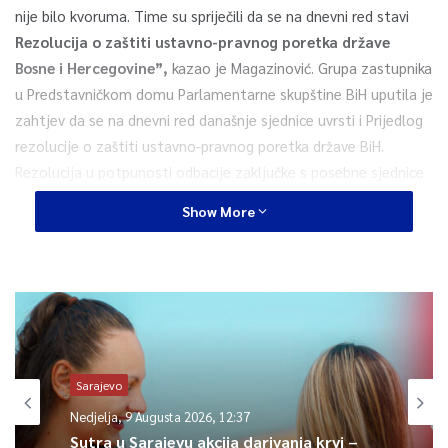
nije bilo kvoruma. Time su spriječili da se na dnevni red stavi
Rezolucija o zaštiti ustavno-pravnog poretka države
Bosne i Hercegovine”,
kazao je Magazinović. Grupa zastupnika
u Predstavničkom domu Parlamentarne skupštine BiH uputila je
zahtjev da se na dnevni red današnje sjednice uvrsti i Prijedlog
rezolucije o zaštiti ustavno-pravnog poretka države BiH.
Rezolucija u potpunosti odbacije zaključke s posebne sjednice
NS RS o prebacivanju nadležnosti s države na entitete, te ih
Show More
ocjenjuje kao neustavne. Rezolucija RS definira zaključke i
Deklaraciju NS kao napad na ustavni poredak, te pozivaju
Tužilaštvo da hitno reagira i procesuira sve koji su učestvovali u
njihovom donošenju.
0
Sarajevo
Article Rating
Nedjelja, 9 Augusta 2026, 12:37
Sutra u Sarajevu akcija darivanja krvi –