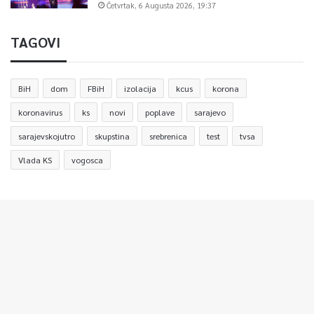
Četvrtak, 6 Augusta 2026, 19:37
TAGOVI
BiH
dom
FBiH
izolacija
kcus
korona
koronavirus
ks
novi
poplave
sarajevo
sarajevskojutro
skupstina
srebrenica
test
tvsa
Vlada KS
vogosca