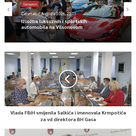
regiji – rekao je Forto.
Sarajevo
Četvrtak, 6 Augusta 2026, 21:03
0
Izložba luksuznih i sportskih
automobila na Vilsonovom
Article Rating
Vlada FBiH smijenila Salkića i imenovala Krmpotića
za vd direktora BH Gasa