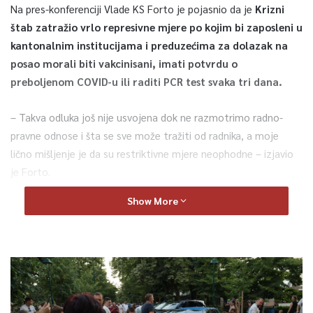
Na pres-konferenciji Vlade KS Forto je pojasnio da je
Krizni
štab zatražio vrlo represivne mjere po kojim bi zaposleni u
kantonalnim institucijama i preduzećima za dolazak na
posao morali biti vakcinisani, imati potvrdu o
preboljenom COVID-u ili raditi PCR test svaka tri dana.
– Takva odluka još nije usvojena dok ne razmotrimo radno-
pravne odnose i šta se sve može tražiti od radnika, a moje
lično mišljenje je da su restriktivne mjere neophodne – izjavio
je Forto.
Show More
Precizirao je da je Krizni štab tražio takve mjere budući da su
95 posto osoba s teškom kliničkom slikom koje pune odjele
intenzivne njege širom svijeta nevakcinisane.
– Oko 40 posto stanovnika KS je primilo prvu dozu vakcine, a
voljeli bismo da ih je oko 70 posto kao u nekim gradovima u