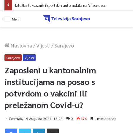
Izložba luksuznih i sportskih automobila na Vilsonovom
Meni
Naslovna
/
Vijesti
/
Sarajevo
Sarajevo
Vijesti
Zaposleni u kantonalnim
institucijama na posao s
potvrdom o vakcini ili
preležanom Covid-u?
Četvrtak, 19 Augusta 2021, 13:25
0
376
1 minute read