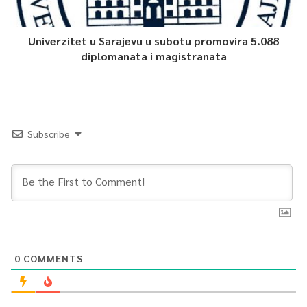
pozitivnih, njih 28 je iz medicinskog sektora, deset iz
nemedicinskog, što je 11 posto iz redova medicinskih kadrova,
pa je predstavljalo veliki udar na ekipe hitne pomoći KS –
Univerzitet u Sarajevu u subotu promovira 5.088
diplomanata i magistranata
obrazložio je Zalihić.
Ipak nije dovedeno u pitanje pružanje hitne medicinske pomoći
u Kantonu zahvaljujući velikoj požrtvovanosti svih uposlenika.
Od 38 PCR pozitivnih, hospitaliziranih je bilo njih osam, dodao
Subscribe
je.
Zavod za hitnu medicinsku pomoć je pružio zdravstvenu
zaštitu za oko 80 hiljada pacijenata od početka pandemije u
Kantonu Sarajevo, kazao je također direktor te ustanove na
pres-konferenciji Kriznog štaba kantonalnog Ministarstva
zdravstva.
0
COMMENTS
0