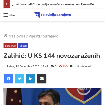
„Ljeto na Ilidži“ nastavlja se večeras koncertom Enesa Begovića
Meni
Naslovna
/
Vijesti
/
Sarajevo
Sarajevo
Vijesti
Zalihić: U KS 144 novozaraženih
Petak, 18 Decembra 2020, 12:49
0
190
1 minute read