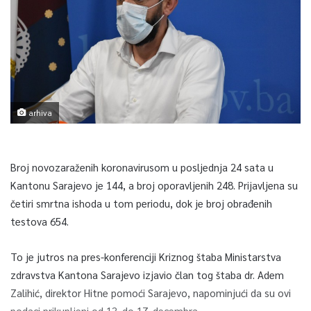
arhiva
Broj novozaraženih koronavirusom u posljednja 24 sata u
Kantonu Sarajevo je 144, a broj oporavljenih 248. Prijavljena su
četiri smrtna ishoda u tom periodu, dok je broj obrađenih
testova 654.
To je jutros na pres-konferenciji Kriznog štaba Ministarstva
zdravstva Kantona Sarajevo izjavio član tog štaba dr. Adem
Zalihić, direktor Hitne pomoći Sarajevo, napominjući da su ovi
podaci prikupljeni od 13. do 17. decembra.