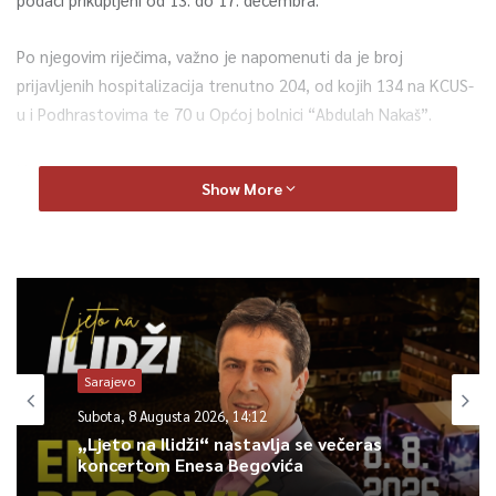
Po njegovim riječima, važno je napomenuti da je broj
prijavljenih hospitalizacija trenutno 204, od kojih 134 na KCUS-
u i Podhrastovima te 70 u Općoj bolnici “Abdulah Nakaš”.
Na respiratoru u KCUS-u su četiri osobe, a na neinvazivnoj
Show More
ventilaciji 20.
Sa bolničkog liječenja je jučer otpušteno 26 pacijenata.
– Kad je riječ o kumulativnim podacima, ukupan broj zaraženih
u Kantonu Sarajevo do danas je 22.909 osoba, dok je ukupan
broj izliječenih 20.552. Trenutno je u Kantonu aktivno 2.019
Sarajevo
slučajeva. Ukupan broj smrtnih slučajeva je 338, a
Subota, 8 Augusta 2026, 14:12
samoizolacija 2.299 – Zalihićeve su riječi.
„Ljeto na Ilidži“ nastavlja se večeras
koncertom Enesa Begovića
Iako je u ovom momentu prisutna tendencija pada broja