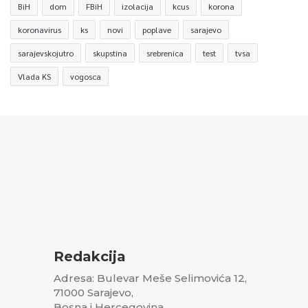
BiH
dom
FBiH
izolacija
kcus
korona
koronavirus
ks
novi
poplave
sarajevo
sarajevskojutro
skupstina
srebrenica
test
tvsa
Vlada KS
vogosca
Redakcija
Adresa: Bulevar Meše Selimovića 12,
71000 Sarajevo,
Bosna i Hercegovina