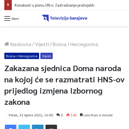
Konaković u pismu UN-u: Zastrašivanje preživjelih
Meni
Naslovna
/
Vijesti
/
Bosna I Hercegovina
Bosna i Hercegovina
Vijesti
Zakazana sjednica Doma naroda
na kojoj će se razmatrati HNS-ov
prijedlog izmjena Izbornog
zakona
Petak, 22 Aprila 2022, 16:00
0
145
Less than a minute