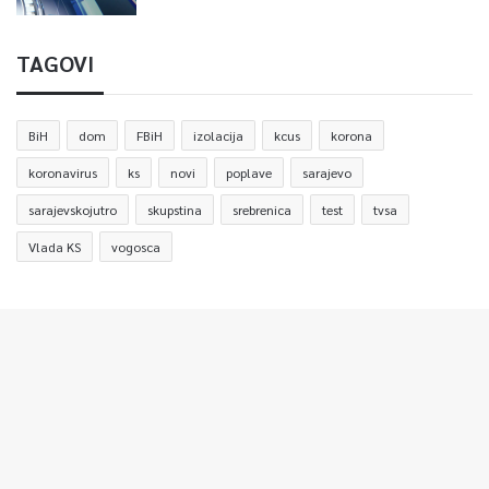
TAGOVI
BiH
dom
FBiH
izolacija
kcus
korona
koronavirus
ks
novi
poplave
sarajevo
sarajevskojutro
skupstina
srebrenica
test
tvsa
Vlada KS
vogosca