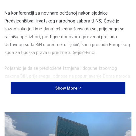
Na konferenciji za novinare održanoj nakon sjednice
Predsjedništva Hrvatskog narodnog sabora (HNS) Čović je
kazao kako je time dana još jedna šansa da se, prije nego se
raspišu opći izbori, postigne dogovor o provedbi presuda
Ustavnog suda BiH u predmetu Ljubić, kao i presuda Europskog
suda za ljudska prava u predmetu Sejdić-Finci.
Pojasnio je da se predložene Izmjene i dopune Izbornog
zakona BiH, prije svega, odnose na popunjavanje Doma naroda
i izbor članova Predsjedništva BiH.
Show More
Čović je ponovio kako stranke okupljene oko HNS-a i dalje
smatraju da ne postoje formalno-pravni uvjeti za raspisivanje
izbora.