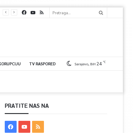
℃
24
 KORUPCIJU
TV RASPORED
Sarajevo, BiH
PRATITE NAS NA