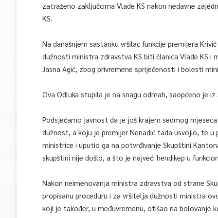
zatraženo zaključcima Vlade KS nakon nedavne zajednič
KS.
Na današnjem sastanku vršilac funkcije premijera Krivi
dužnosti ministra zdravstva KS biti članica Vlade KS i min
Jasna Agić, zbog privremene spriječenosti i bolesti min
Ova Odluka stupila je na snagu odmah, saopćeno je iz S
Podsjećamo javnost da je još krajem sedmog mjeseca 
dužnost, a koju je premijer Nenadić tada usvojio, te u
ministrice i uputio ga na potvrđivanje Skupštini Kant
skupštini nije došlo, a što je najveći hendikep u funkc
Nakon neimenovanja ministra zdravstva od strane Skupš
propisanu proceduru i za vršitelja dužnosti ministra ov
koji je također, u međuvremenu, otišao na bolovanje ko