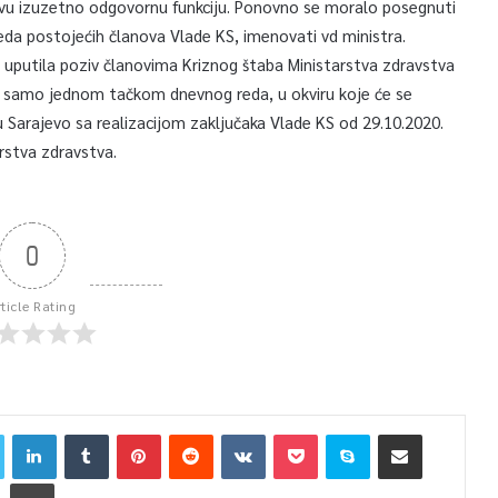
ovu izuzetno odgovornu funkciju. Ponovno se moralo posegnuti
eda postojećih članova Vlade KS, imenovati vd ministra.
e uputila poziv članovima Kriznog štaba Ministarstva zdravstva
sa samo jednom tačkom dnevnog reda, u okviru koje će se
 Sarajevo sa realizacijom zaključaka Vlade KS od 29.10.2020.
rstva zdravstva.
0
rticle Rating