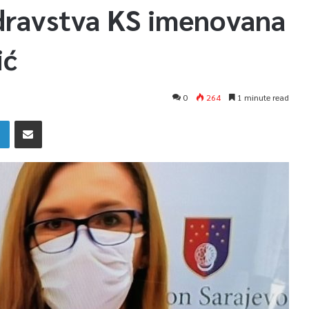
zdravstva KS imenovana
ić
0
264
1 minute read