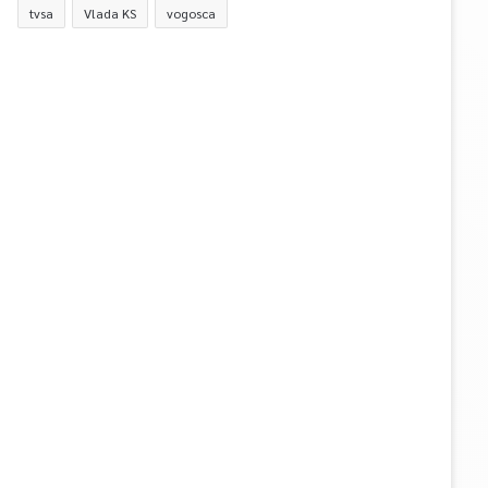
tvsa
Vlada KS
vogosca