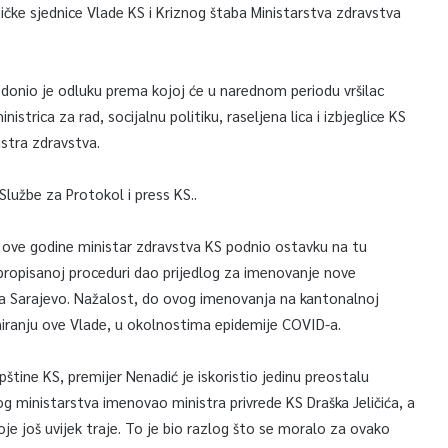
ke sjednice Vlade KS i Kriznog štaba Ministarstva zdravstva
ć donio je odluku prema kojoj će u narednom periodu vršilac
istrica za rad, socijalnu politiku, raseljena lica i izbjeglice KS
istra zdravstva.
lužbe za Protokol i press KS..
ove godine ministar zdravstva KS podnio ostavku na tu
 propisanoj proceduri dao prijedlog za imenovanje nove
ona Sarajevo. Nažalost, do ovog imenovanja na kantonalnoj
ioniranju ove Vlade, u okolnostima epidemije COVID-a.
tine KS, premijer Nenadić je iskoristio jedinu preostalu
og ministarstva imenovao ministra privrede KS Draška Jeličića, a
je još uvijek traje. To je bio razlog što se moralo za ovako