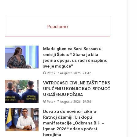
Popularno
Mlada glumica Sara Seksan u
emisiji Špica: “Gluma je bila
jedina opcija, uz rad i disciplinu
sve je moguće”
Petak, 7 Augusta 2026, 21:42
VATROGASCI CIVILNE ZAŠTITE KS
UPUĆENI U KONJIC KAO ISPOMOĆ
U GAŠENJU POŽARA
Petak, 7 Augusta 2026, 19:54
Dova za domovinu i zikir u
Ratnoj džamiji: U sklopu
manifestacije „Odbrana BiH –
Igman 2026“ odana počast
herojima