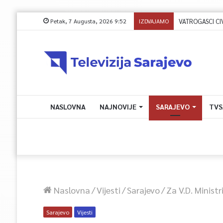
Petak, 7 Augusta, 2026 9:52
IZDVAJAMO
NASLOVNA
NAJNOVIJE
SARAJEVO
TVS
Naslovna
/
Vijesti
/
Sarajevo
/
Za V.d. Minist
Sarajevo
Vijesti