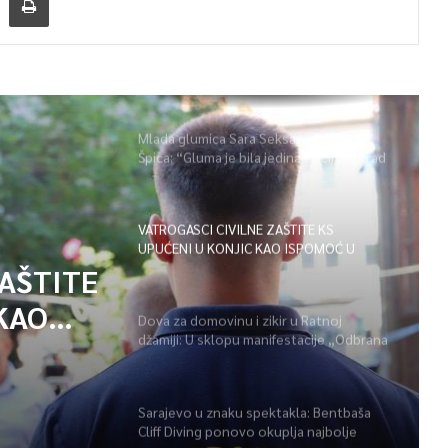
Mlada glumica Sara Seksan u emisiji
Špica: “Gluma je bila jedina opcija, uz rad
i disciplinu sve je moguće”
VATROGASCI CIVILNE ZAŠTITE KS
UPUĆENI U KONJIC KAO ISPOMOĆ U
GAŠENJU POŽARA
ZAŠTITE
KAO
Dova za domovinu i zikir u Ratnoj
džamiji: U sklopu manifestacije „Odbrana
POŽARA
BiH – Igman 2026“ odana počast
herojima
Sarajevo u znaku spektakla: Bentbaša
Cliff Diving ponovo okuplja najbolje