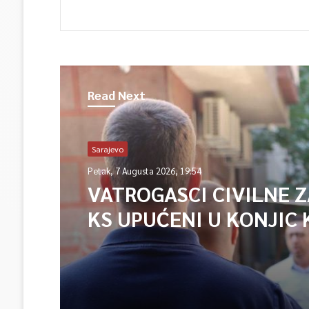
Read Next
Sarajevo
Petak, 7 Augusta 2026, 19:54
VATROGASCI CIVILNE 
KS UPUĆENI U KONJIC 
ISPOMOĆ U GAŠENJU 