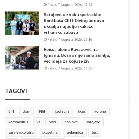
Petak, 7 Augusta 2026, 17:24
Sarajevo u znaku spektakla:
Bentbaša Cliff Diving ponovo
okuplja najbolje skakače i
vrhunsku zabavu
Petak, 7 Augusta 2026, 17:16
Reisul-ulema Kavazović na
Igmanu: Bosna nije samo zemlja,
već ideja za koju se živi
Petak, 7 Augusta 2026, 14:35
TAGOVI
BiH
dom
FBiH
izolacija
kcus
korona
koronavirus
ks
novi
poplave
sarajevo
sarajevskojutro
skupstina
srebrenica
test