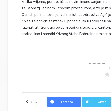
kratko vrijeme, ponovo ići sa novim imenovanjem na 
za istom tj. jedinom važećom procedurom, a to je iz r
Odmah po imenovanju, v.d. ministrica zdravstva Agić j
KS za zajednički sastanak u ponedjeljak u 09:00 sati 
razmatrati trenutna epidemiološka situacija u Kantonu
godine, kao i naredbi Kriznog štaba Federalnog minista
A
Facebook
Twitter
Share