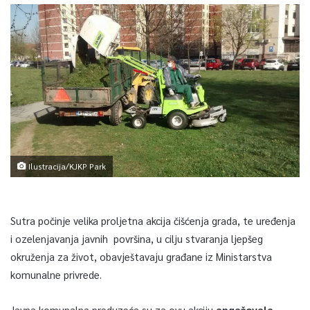
Ilustracija/KJKP Park
Sutra počinje velika proljetna akcija čišćenja grada, te uređenja
i ozelenjavanja javnih površina, u cilju stvaranja ljepšeg
okruženja za život, obavještavaju građane iz Ministarstva
komunalne privrede.
Javna komunalna preduzeća su za ovu akciju
angažovala