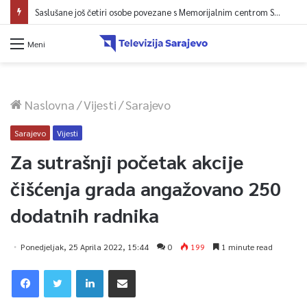
Juli donio rast turističkog prometa u KS – Više od 112 hiljada gostiju i 241 hiljada noćenja
Meni
Naslovna
/
Vijesti
/
Sarajevo
Sarajevo
Vijesti
Za sutrašnji početak akcije
čišćenja grada angažovano 250
dodatnih radnika
Ponedjeljak, 25 Aprila 2022, 15:44
0
199
1 minute read