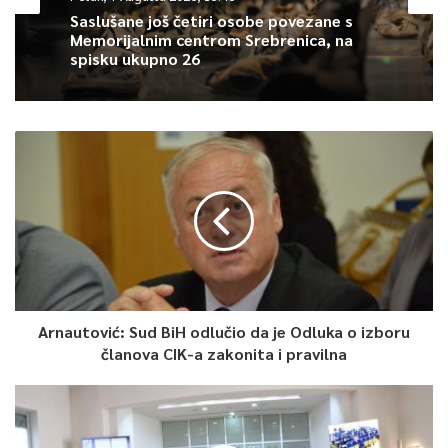
utrošak oko 60.000 KM.
Saslušane još četiri osobe povezane s
Memorijalnim centrom Srebrenica, na
Širi radovi na projektu ozelenjavanja, odnosno rekonstrukcije
spisku ukupno 26
javnih zelenih površina i sadnje novih sadnica, bit će ozvaničeni
u četvrtak, 28. aprila.
0
Article Rating
Arnautović: Sud BiH odlučio da je Odluka o izboru
članova CIK-a zakonita i pravilna