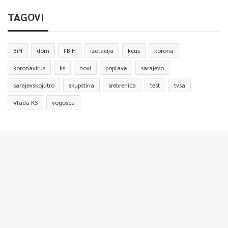
TAGOVI
BiH
dom
FBiH
izolacija
kcus
korona
koronavirus
ks
novi
poplave
sarajevo
sarajevskojutro
skupstina
srebrenica
test
tvsa
Vlada KS
vogosca