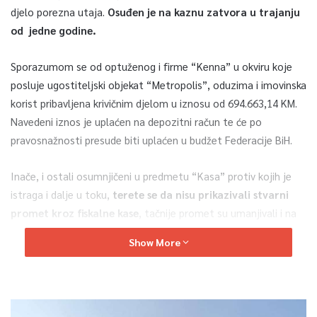
djelo porezna utaja.
Osuđen je na kaznu zatvora u trajanju
od jedne godine.
Sporazumom se od optuženog i firme “Kenna” u okviru koje
posluje ugostiteljski objekat “Metropolis”, oduzima i imovinska
korist pribavljena krivičnim djelom u iznosu od 694.663,14 KM.
Navedeni iznos je uplaćen na depozitni račun te će po
pravosnažnosti presude biti uplaćen u budžet Federacije BiH.
Inače, i ostali osumnjičeni u predmetu “Kasa” protiv kojih je
istraga i dalje u toku,
terete se da nisu prikazivali stvarni
promet kroz fiskalne kase
, tačnije promet su umanjivali i na
osnovu toga pravili lažne poreske prijave i plaćali manji porez
Show More
nego što je trebalo, saopćeno je iz Kantonalnog
tužilaštva Kantona Sarajevo.
0