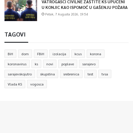
VATROGASCI CIVILNE ZAŠTITE KS UPUĆENI
U KONJIC KAO ISPOMOĆ U GAŠENJU POŽARA
Petak, 7 Augusta 2026, 19:54
TAGOVI
BiH
dom
FBiH
izolacija
kcus
korona
koronavirus
ks
novi
poplave
sarajevo
sarajevskojutro
skupstina
srebrenica
test
tvsa
Vlada KS
vogosca