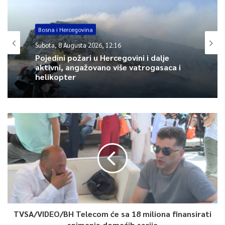
Article Rating
Bosna i Hercegovina
Subota, 8 Augusta 2026, 12:16
Pojedini požari u Hercegovini i dalje
aktivni, angažovano više vatrogasaca i
helikopter
TVSA/VIDEO/BH Telecom će sa 18 miliona finansirati
snimanje domaćih serija