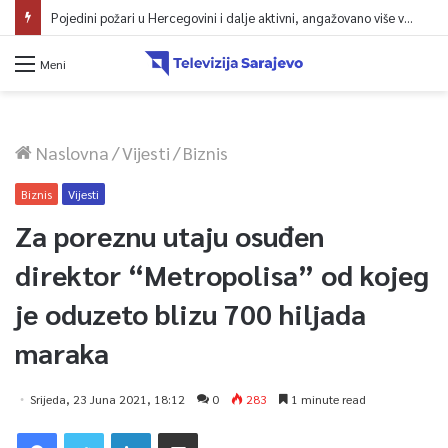
Pojedini požari u Hercegovini i dalje aktivni, angažovano više vatrogasaca i helikopter
Meni
Naslovna
/
Vijesti
/
Biznis
Biznis
Vijesti
Za poreznu utaju osuđen
direktor “Metropolisa” od kojeg
je oduzeto blizu 700 hiljada
maraka
Srijeda, 23 Juna 2021, 18:12
0
283
1 minute read