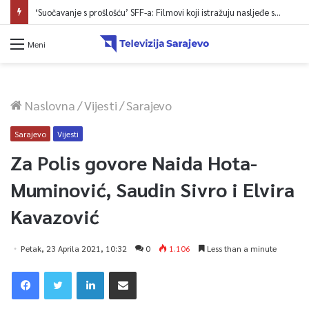
‘Suočavanje s prošlošću’ SFF-a: Filmovi koji istražuju nasljeđe sukoba i mogućnosti otpora
Meni
Naslovna
/
Vijesti
/
Sarajevo
Sarajevo
Vijesti
Za Polis govore Naida Hota-
Muminović, Saudin Sivro i Elvira
Kavazović
Petak, 23 Aprila 2021, 10:32
0
1.106
Less than a minute