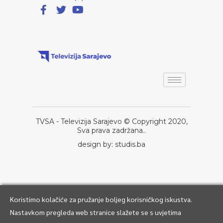
TVSA - Televizija Sarajevo © Copyright 2020,
Sva prava zadržana..
design by: studis.ba
Koristimo kolačiće za pružanje boljeg korisničkog iskustva.
Nastavkom pregleda web stranice slažete se s uvjetima