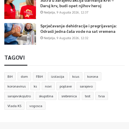
Daruj krv, budi opet njihov heroj
Nedjelja, 9 Augusta 2026, 12:37
Sprječavanje dehidracije i pregrijavanja:
Odrasli jedna čaša vode na sat vremena
Nedjelja, 9 Augusta 2026, 12:32
TAGOVI
BiH
dom
FBiH
izolacija
kcus
korona
koronavirus
ks
novi
poplave
sarajevo
sarajevskojutro
skupstina
srebrenica
test
tvsa
Vlada KS
vogosca